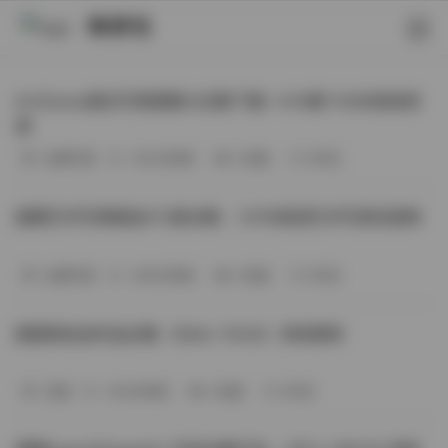
映研社
ArtGravia美女写真图集大合集下载—414套114GB高清资
源
丝模写真
-393分钟前
3 热度
0评论
国模艺术写真精选472套合集：1.9TB高清艺术写真资源库
丝模写真
-368分钟前
4 热度
0评论
困困狗私拍作品合集（564v-74.5G）持续更新
岛遇
-329分钟前
4 热度
0评论