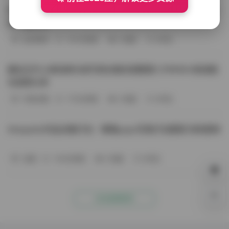
BoBoSocks袜啵啵写真合集资源整理 744套6TB大容量图
包下载分享
会员尊享
-187分钟前
4 热度
0评论
趣岛玉竹小高怕疼抖音写真合集资源整理 379P60V高清图
包视频分享
写真合集
-170分钟前
4 热度
0评论
Aheyanlz作品合集打包：噗噗pupu写真打包整理 持续更新
岛遇
-140分钟前
4 热度
0评论
0%
点击查看更多