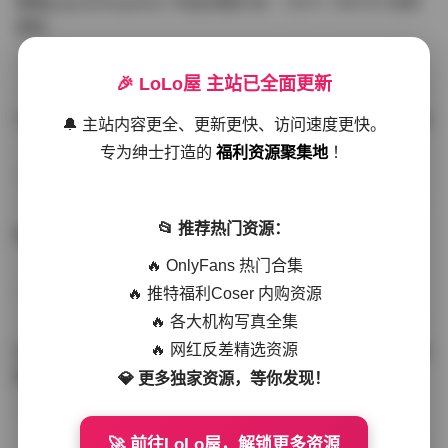
噗噗pupu(Aheyanlz) 作品合集打包 – 357v 149.5G 持续
更新
写真散本
-297分钟前
4 热度
0评论
🎉 LoLo屋 主站已全面更新
YunaTamago资源合集下载—268v-73G持续更新全站首选
🔔 主站内容更全、更新更快、访问速度更快。
专为绅士打造的
福利资源聚集地
！
写真合集
-262分钟前
3 热度
0评论
📂 推荐热门资源：
桥本香菜写真资源合集 999GB高清打包下载 持续更新
🔥 OnlyFans 热门合集
🔥 推特福利Coser 内购资源
秀人网专区
-239分钟前
4 热度
0评论
🔥 各大机构写真全集
🔥 网红反差精选资源
抖音小猫困困（小猫笨笨）微密圈全集 518P 120V 高清图
集
💎 更多独家资源，等你发现！
写真散本
-216分钟前
4 热度
0评论
🚀 前往LoLo屋，解锁更多资源