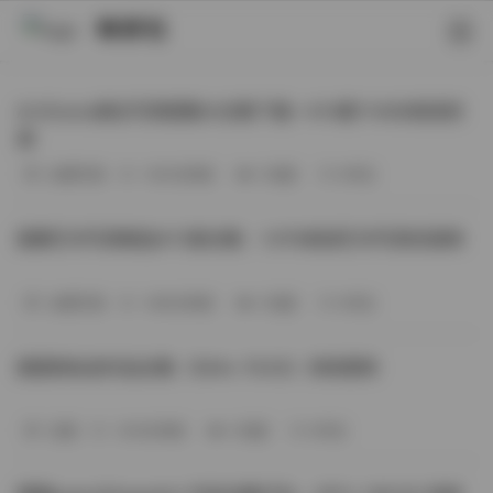
映研社
ArtGravia美女写真图集大合集下载—414套114GB高清资
源
丝模写真
-393分钟前
3 热度
0评论
国模艺术写真精选472套合集：1.9TB高清艺术写真资源库
丝模写真
-368分钟前
4 热度
0评论
困困狗私拍作品合集（564v-74.5G）持续更新
岛遇
-329分钟前
4 热度
0评论