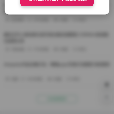
BoBoSocks袜啵啵写真合集资源整理 744套6TB大容量图
包下载分享
会员尊享
-187分钟前
4 热度
0评论
趣岛玉竹小高怕疼抖音写真合集资源整理 379P60V高清图
包视频分享
写真合集
-170分钟前
4 热度
0评论
Aheyanlz作品合集打包：噗噗pupu写真打包整理 持续更新
岛遇
-140分钟前
4 热度
0评论
0%
点击查看更多