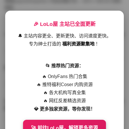
噗噗pupu(Aheyanlz) 作品合集打包 – 357v 149.5G 持续
更新
写真散本
-297分钟前
4 热度
0评论
🎉 LoLo屋 主站已全面更新
YunaTamago资源合集下载—268v-73G持续更新全站首选
🔔 主站内容更全、更新更快、访问速度更快。
专为绅士打造的
福利资源聚集地
！
写真合集
-262分钟前
3 热度
0评论
📂 推荐热门资源：
桥本香菜写真资源合集 999GB高清打包下载 持续更新
🔥 OnlyFans 热门合集
🔥 推特福利Coser 内购资源
秀人网专区
-239分钟前
4 热度
0评论
🔥 各大机构写真全集
🔥 网红反差精选资源
抖音小猫困困（小猫笨笨）微密圈全集 518P 120V 高清图
集
💎 更多独家资源，等你发现！
写真散本
-216分钟前
4 热度
0评论
🚀 前往LoLo屋，解锁更多资源