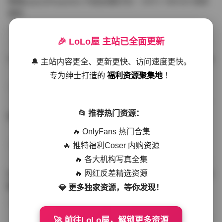
噗噗pupu(Aheyanlz) 作品合集打包 – 357v 149.5G 持续
更新
写真散本
-297分钟前
4 热度
0评论
🎉 LoLo屋 主站已全面更新
YunaTamago资源合集下载—268v-73G持续更新全站首选
🔔 主站内容更全、更新更快、访问速度更快。
专为绅士打造的
福利资源聚集地
！
写真合集
-262分钟前
3 热度
0评论
📂 推荐热门资源：
桥本香菜写真资源合集 999GB高清打包下载 持续更新
🔥 OnlyFans 热门合集
🔥 推特福利Coser 内购资源
秀人网专区
-239分钟前
4 热度
0评论
🔥 各大机构写真全集
🔥 网红反差精选资源
抖音小猫困困（小猫笨笨）微密圈全集 518P 120V 高清图
集
💎 更多独家资源，等你发现！
写真散本
-216分钟前
4 热度
0评论
🚀 前往LoLo屋，解锁更多资源