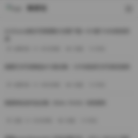
映研社
ArtGravia美女写真图集大合集下载—414套114GB高清资
源
丝模写真
-393分钟前
3 热度
0评论
国模艺术写真精选472套合集：1.9TB高清艺术写真资源库
丝模写真
-368分钟前
4 热度
0评论
困困狗私拍作品合集（564v-74.5G）持续更新
岛遇
-329分钟前
4 热度
0评论