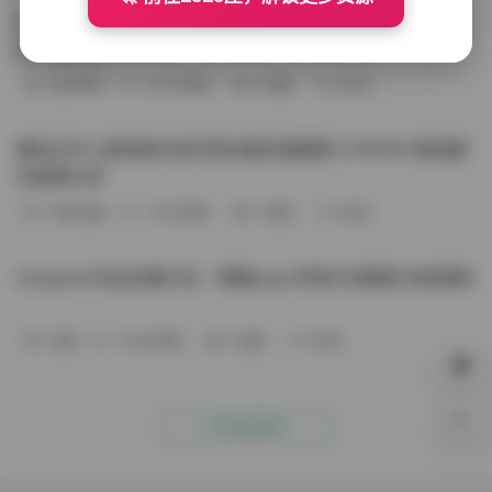
BoBoSocks袜啵啵写真合集资源整理 744套6TB大容量图
包下载分享
会员尊享
-187分钟前
4 热度
0评论
趣岛玉竹小高怕疼抖音写真合集资源整理 379P60V高清图
包视频分享
写真合集
-170分钟前
4 热度
0评论
Aheyanlz作品合集打包：噗噗pupu写真打包整理 持续更新
岛遇
-140分钟前
4 热度
0评论
0%
点击查看更多