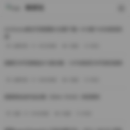
映研社
ArtGravia美女写真图集大合集下载—414套114GB高清资
源
丝模写真
-393分钟前
3 热度
0评论
国模艺术写真精选472套合集：1.9TB高清艺术写真资源库
丝模写真
-368分钟前
4 热度
0评论
困困狗私拍作品合集（564v-74.5G）持续更新
岛遇
-329分钟前
4 热度
0评论