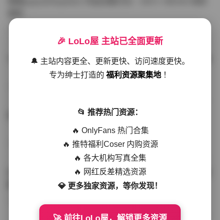
噗噗pupu(Aheyanlz) 作品合集打包 – 357v 149.5G 持续
更新
写真散本
-297分钟前
4 热度
0评论
🎉 LoLo屋 主站已全面更新
YunaTamago资源合集下载—268v-73G持续更新全站首选
🔔 主站内容更全、更新更快、访问速度更快。
专为绅士打造的
福利资源聚集地
！
写真合集
-262分钟前
3 热度
0评论
📂 推荐热门资源：
桥本香菜写真资源合集 999GB高清打包下载 持续更新
🔥 OnlyFans 热门合集
🔥 推特福利Coser 内购资源
秀人网专区
-239分钟前
4 热度
0评论
🔥 各大机构写真全集
🔥 网红反差精选资源
抖音小猫困困（小猫笨笨）微密圈全集 518P 120V 高清图
集
💎 更多独家资源，等你发现！
写真散本
-216分钟前
4 热度
0评论
🚀 前往LoLo屋，解锁更多资源