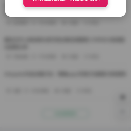
BoBoSocks袜啵啵写真合集资源整理 744套6TB大容量图
包下载分享
会员尊享
-187分钟前
4 热度
0评论
趣岛玉竹小高怕疼抖音写真合集资源整理 379P60V高清图
包视频分享
写真合集
-170分钟前
4 热度
0评论
Aheyanlz作品合集打包：噗噗pupu写真打包整理 持续更新
岛遇
-140分钟前
4 热度
0评论
0%
点击查看更多