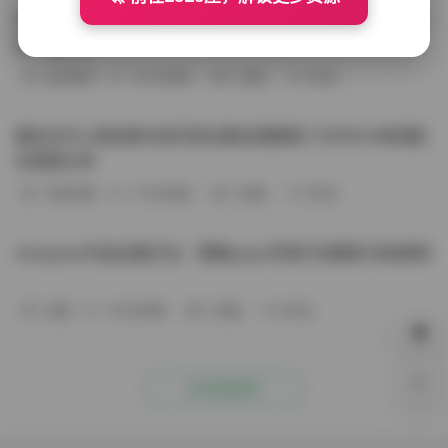
BoBoSocks袜啵啵写真合集资源整理 744套6TB大容量图
包下载分享
会员尊享
-187分钟前
4 热度
0评论
趣岛玉竹小高怕疼抖音写真合集资源整理 379P60V高清图
包视频分享
写真合集
-170分钟前
4 热度
0评论
Aheyanlz作品合集打包：噗噗pupu写真打包整理 持续更新
岛遇
-140分钟前
4 热度
0评论
0%
点击查看更多