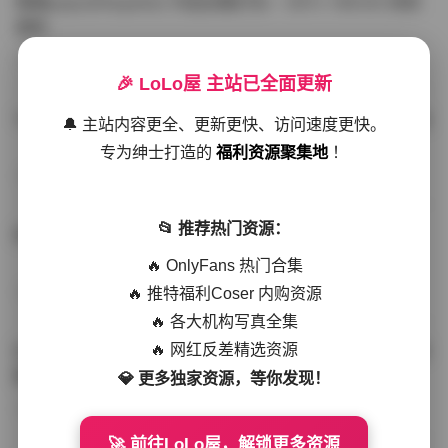
噗噗pupu(Aheyanlz) 作品合集打包 – 357v 149.5G 持续
更新
写真散本
-297分钟前
4 热度
0评论
🎉 LoLo屋 主站已全面更新
YunaTamago资源合集下载—268v-73G持续更新全站首选
🔔 主站内容更全、更新更快、访问速度更快。
专为绅士打造的
福利资源聚集地
！
写真合集
-262分钟前
3 热度
0评论
📂 推荐热门资源：
桥本香菜写真资源合集 999GB高清打包下载 持续更新
🔥 OnlyFans 热门合集
🔥 推特福利Coser 内购资源
秀人网专区
-239分钟前
4 热度
0评论
🔥 各大机构写真全集
🔥 网红反差精选资源
抖音小猫困困（小猫笨笨）微密圈全集 518P 120V 高清图
集
💎 更多独家资源，等你发现！
写真散本
-216分钟前
4 热度
0评论
🚀 前往LoLo屋，解锁更多资源