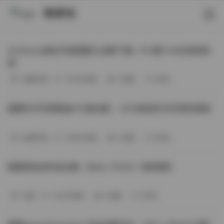
映研社
ArtGravia美女写真图集大合集下载—414套114GB高清资
源
丝模写真
-393分钟前
3 热度
0评论
国模艺术写真精选472套合集：1.9TB高清艺术写真资源库
丝模写真
-368分钟前
4 热度
0评论
困困狗私拍作品合集（564v-74.5G）持续更新
岛遇
-329分钟前
4 热度
0评论