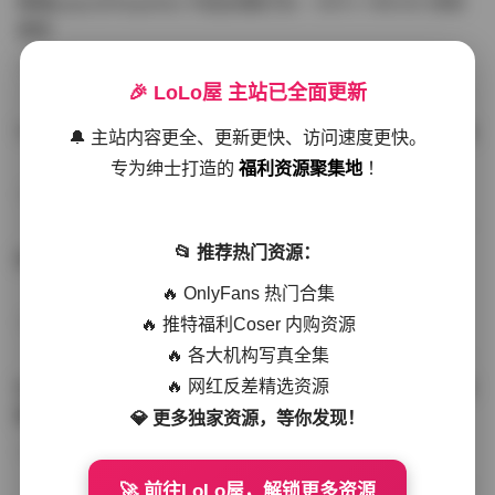
噗噗pupu(Aheyanlz) 作品合集打包 – 357v 149.5G 持续
更新
写真散本
-297分钟前
4 热度
0评论
🎉 LoLo屋 主站已全面更新
YunaTamago资源合集下载—268v-73G持续更新全站首选
🔔 主站内容更全、更新更快、访问速度更快。
专为绅士打造的
福利资源聚集地
！
写真合集
-262分钟前
3 热度
0评论
📂 推荐热门资源：
桥本香菜写真资源合集 999GB高清打包下载 持续更新
🔥 OnlyFans 热门合集
🔥 推特福利Coser 内购资源
秀人网专区
-239分钟前
4 热度
0评论
🔥 各大机构写真全集
🔥 网红反差精选资源
抖音小猫困困（小猫笨笨）微密圈全集 518P 120V 高清图
集
💎 更多独家资源，等你发现！
写真散本
-216分钟前
4 热度
0评论
🚀 前往LoLo屋，解锁更多资源