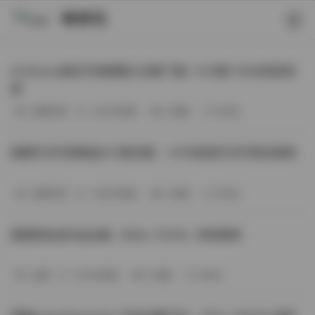
映研社
ArtGravia美女写真图集大合集下载—414套114GB高清资
源
丝模写真
-393分钟前
3 热度
0评论
国模艺术写真精选472套合集：1.9TB高清艺术写真资源库
丝模写真
-368分钟前
4 热度
0评论
困困狗私拍作品合集（564v-74.5G）持续更新
岛遇
-329分钟前
4 热度
0评论