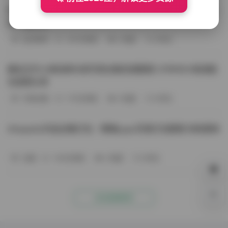
BoBoSocks袜啵啵写真合集资源整理 744套6TB大容量图
包下载分享
会员尊享
-187分钟前
4 热度
0评论
趣岛玉竹小高怕疼抖音写真合集资源整理 379P60V高清图
包视频分享
写真合集
-170分钟前
4 热度
0评论
Aheyanlz作品合集打包：噗噗pupu写真打包整理 持续更新
岛遇
-140分钟前
4 热度
0评论
0%
点击查看更多