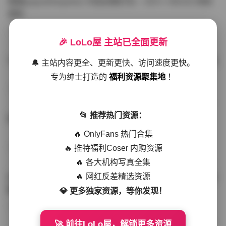
噗噗pupu(Aheyanlz) 作品合集打包 – 357v 149.5G 持续
更新
写真散本
-297分钟前
4 热度
0评论
🎉 LoLo屋 主站已全面更新
YunaTamago资源合集下载—268v-73G持续更新全站首选
🔔 主站内容更全、更新更快、访问速度更快。
专为绅士打造的
福利资源聚集地
！
写真合集
-262分钟前
3 热度
0评论
📂 推荐热门资源：
桥本香菜写真资源合集 999GB高清打包下载 持续更新
🔥 OnlyFans 热门合集
🔥 推特福利Coser 内购资源
秀人网专区
-239分钟前
4 热度
0评论
🔥 各大机构写真全集
🔥 网红反差精选资源
抖音小猫困困（小猫笨笨）微密圈全集 518P 120V 高清图
集
💎 更多独家资源，等你发现！
写真散本
-216分钟前
4 热度
0评论
🚀 前往LoLo屋，解锁更多资源