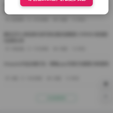
BoBoSocks袜啵啵写真合集资源整理 744套6TB大容量图
包下载分享
会员尊享
-187分钟前
4 热度
0评论
趣岛玉竹小高怕疼抖音写真合集资源整理 379P60V高清图
包视频分享
写真合集
-170分钟前
4 热度
0评论
Aheyanlz作品合集打包：噗噗pupu写真打包整理 持续更新
岛遇
-140分钟前
4 热度
0评论
0%
点击查看更多