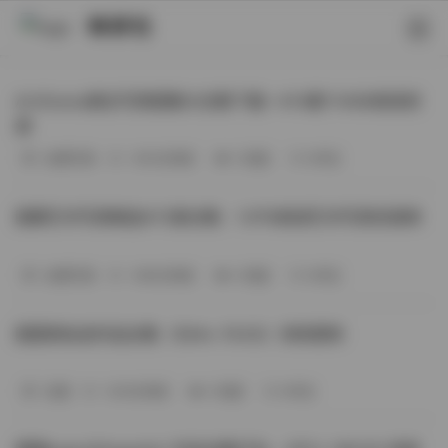
映研社
ArtGravia美女写真图集大合集下载—414套114GB高清资
源
丝模写真
-393分钟前
3 热度
0评论
国模艺术写真精选472套合集：1.9TB高清艺术写真资源库
丝模写真
-368分钟前
4 热度
0评论
困困狗私拍作品合集（564v-74.5G）持续更新
岛遇
-329分钟前
4 热度
0评论