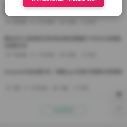
BoBoSocks袜啵啵写真合集资源整理 744套6TB大容量图
包下载分享
会员尊享
-187分钟前
4 热度
0评论
趣岛玉竹小高怕疼抖音写真合集资源整理 379P60V高清图
包视频分享
写真合集
-170分钟前
4 热度
0评论
Aheyanlz作品合集打包：噗噗pupu写真打包整理 持续更新
岛遇
-140分钟前
4 热度
0评论
0%
点击查看更多