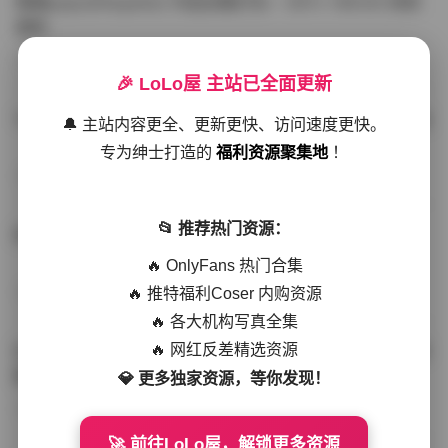
噗噗pupu(Aheyanlz) 作品合集打包 – 357v 149.5G 持续
更新
写真散本
-297分钟前
4 热度
0评论
🎉 LoLo屋 主站已全面更新
YunaTamago资源合集下载—268v-73G持续更新全站首选
🔔 主站内容更全、更新更快、访问速度更快。
专为绅士打造的
福利资源聚集地
！
写真合集
-262分钟前
3 热度
0评论
📂 推荐热门资源：
桥本香菜写真资源合集 999GB高清打包下载 持续更新
🔥 OnlyFans 热门合集
🔥 推特福利Coser 内购资源
秀人网专区
-239分钟前
4 热度
0评论
🔥 各大机构写真全集
🔥 网红反差精选资源
抖音小猫困困（小猫笨笨）微密圈全集 518P 120V 高清图
集
💎 更多独家资源，等你发现！
写真散本
-216分钟前
4 热度
0评论
🚀 前往LoLo屋，解锁更多资源