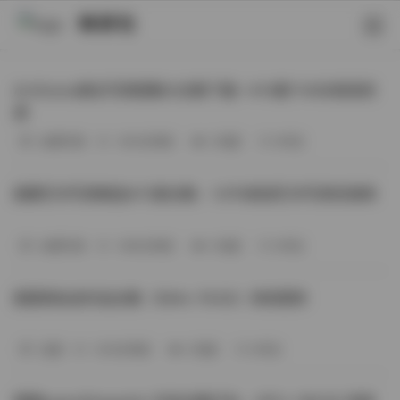
映研社
ArtGravia美女写真图集大合集下载—414套114GB高清资
源
丝模写真
-393分钟前
3 热度
0评论
国模艺术写真精选472套合集：1.9TB高清艺术写真资源库
丝模写真
-368分钟前
4 热度
0评论
困困狗私拍作品合集（564v-74.5G）持续更新
岛遇
-329分钟前
4 热度
0评论