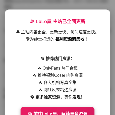
噗噗pupu(Aheyanlz) 作品合集打包 – 357v 149.5G 持续
更新
写真散本
-297分钟前
4 热度
0评论
🎉 LoLo屋 主站已全面更新
YunaTamago资源合集下载—268v-73G持续更新全站首选
🔔 主站内容更全、更新更快、访问速度更快。
专为绅士打造的
福利资源聚集地
！
写真合集
-262分钟前
3 热度
0评论
📂 推荐热门资源：
桥本香菜写真资源合集 999GB高清打包下载 持续更新
🔥 OnlyFans 热门合集
🔥 推特福利Coser 内购资源
秀人网专区
-239分钟前
4 热度
0评论
🔥 各大机构写真全集
🔥 网红反差精选资源
抖音小猫困困（小猫笨笨）微密圈全集 518P 120V 高清图
集
💎 更多独家资源，等你发现！
写真散本
-216分钟前
4 热度
0评论
🚀 前往LoLo屋，解锁更多资源