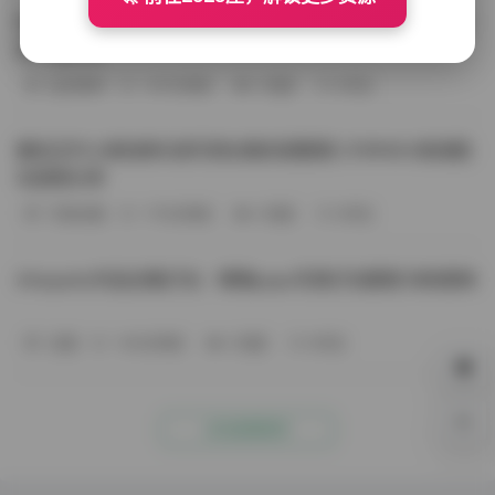
BoBoSocks袜啵啵写真合集资源整理 744套6TB大容量图
包下载分享
会员尊享
-187分钟前
4 热度
0评论
趣岛玉竹小高怕疼抖音写真合集资源整理 379P60V高清图
包视频分享
写真合集
-170分钟前
4 热度
0评论
Aheyanlz作品合集打包：噗噗pupu写真打包整理 持续更新
岛遇
-140分钟前
4 热度
0评论
0%
点击查看更多