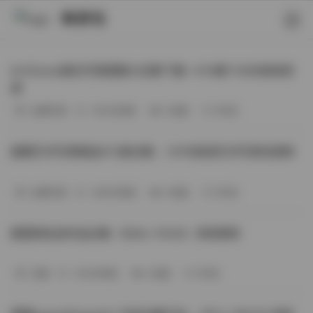
映研社
ArtGravia美女写真图集大合集下载—414套114GB高清资
源
丝模写真
-393分钟前
3 热度
0评论
国模艺术写真精选472套合集：1.9TB高清艺术写真资源库
丝模写真
-368分钟前
4 热度
0评论
困困狗私拍作品合集（564v-74.5G）持续更新
岛遇
-329分钟前
4 热度
0评论