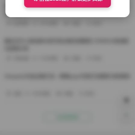
BoBoSocks袜啵啵写真合集资源整理 744套6TB大容量图
包下载分享
会员尊享
-187分钟前
4 热度
0评论
趣岛玉竹小高怕疼抖音写真合集资源整理 379P60V高清图
包视频分享
写真合集
-170分钟前
4 热度
0评论
Aheyanlz作品合集打包：噗噗pupu写真打包整理 持续更新
岛遇
-140分钟前
4 热度
0评论
0%
点击查看更多