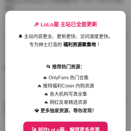
噗噗pupu(Aheyanlz) 作品合集打包 – 357v 149.5G 持续
更新
写真散本
-297分钟前
4 热度
0评论
🎉 LoLo屋 主站已全面更新
YunaTamago资源合集下载—268v-73G持续更新全站首选
🔔 主站内容更全、更新更快、访问速度更快。
专为绅士打造的
福利资源聚集地
！
写真合集
-262分钟前
3 热度
0评论
📂 推荐热门资源：
桥本香菜写真资源合集 999GB高清打包下载 持续更新
🔥 OnlyFans 热门合集
🔥 推特福利Coser 内购资源
秀人网专区
-239分钟前
4 热度
0评论
🔥 各大机构写真全集
🔥 网红反差精选资源
抖音小猫困困（小猫笨笨）微密圈全集 518P 120V 高清图
集
💎 更多独家资源，等你发现！
写真散本
-216分钟前
4 热度
0评论
🚀 前往LoLo屋，解锁更多资源