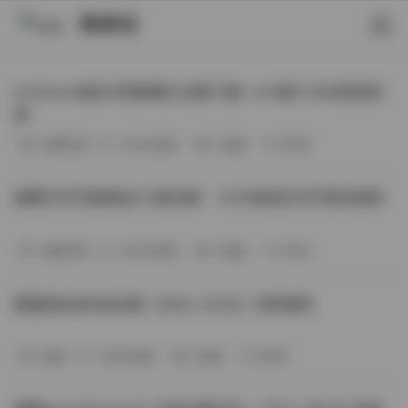
映研社
ArtGravia美女写真图集大合集下载—414套114GB高清资
源
丝模写真
-393分钟前
3 热度
0评论
国模艺术写真精选472套合集：1.9TB高清艺术写真资源库
丝模写真
-368分钟前
4 热度
0评论
困困狗私拍作品合集（564v-74.5G）持续更新
岛遇
-329分钟前
4 热度
0评论