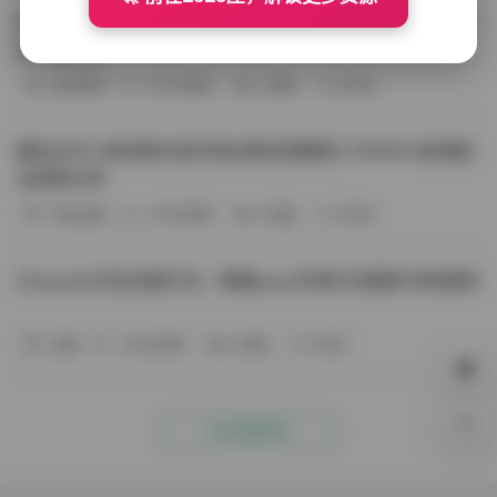
BoBoSocks袜啵啵写真合集资源整理 744套6TB大容量图
包下载分享
会员尊享
-187分钟前
4 热度
0评论
趣岛玉竹小高怕疼抖音写真合集资源整理 379P60V高清图
包视频分享
写真合集
-170分钟前
4 热度
0评论
Aheyanlz作品合集打包：噗噗pupu写真打包整理 持续更新
岛遇
-140分钟前
4 热度
0评论
0%
点击查看更多