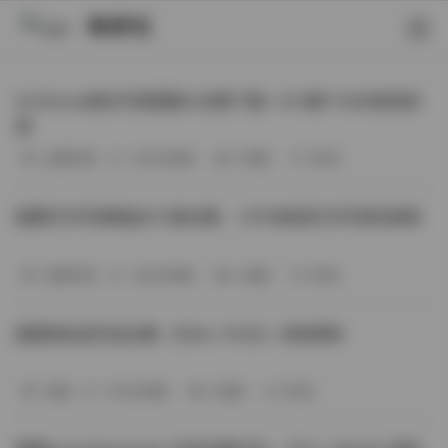
映研社
ArtGravia美女写真图集大合集下载—414套114GB高清资
源
丝模写真
-393分钟前
3 热度
0评论
国模艺术写真精选472套合集：1.9TB高清艺术写真资源库
丝模写真
-368分钟前
4 热度
0评论
困困狗私拍作品合集（564v-74.5G）持续更新
岛遇
-329分钟前
4 热度
0评论