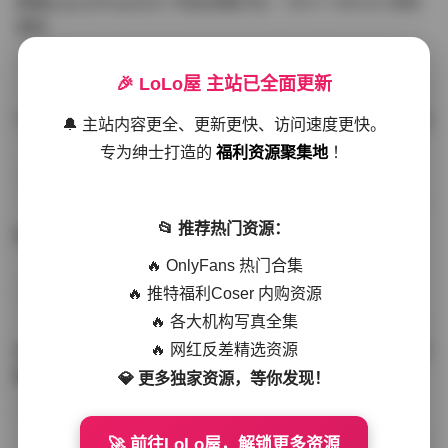
噗噗pupu(Aheyanlz) 作品合集打包 – 357v 149.5G 持续
更新
写真散本
-297分钟前
4 热度
0评论
🎉 LoLo屋 主站已全面更新
YunaTamago资源合集下载—268v-73G持续更新全站首选
🔔 主站内容更全、更新更快、访问速度更快。
专为绅士打造的
福利资源聚集地
！
写真合集
-262分钟前
3 热度
0评论
📂 推荐热门资源：
桥本香菜写真资源合集 999GB高清打包下载 持续更新
🔥 OnlyFans 热门合集
🔥 推特福利Coser 内购资源
秀人网专区
-239分钟前
4 热度
0评论
🔥 各大机构写真全集
🔥 网红反差精选资源
抖音小猫困困（小猫笨笨）微密圈全集 518P 120V 高清图
集
💎 更多独家资源，等你发现！
写真散本
-216分钟前
4 热度
0评论
🚀 前往LoLo屋，解锁更多资源