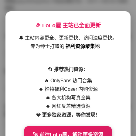
噗噗pupu(Aheyanlz) 作品合集打包 – 357v 149.5G 持续
更新
写真散本
-297分钟前
4 热度
0评论
🎉 LoLo屋 主站已全面更新
YunaTamago资源合集下载—268v-73G持续更新全站首选
🔔 主站内容更全、更新更快、访问速度更快。
专为绅士打造的
福利资源聚集地
！
写真合集
-262分钟前
3 热度
0评论
📂 推荐热门资源：
桥本香菜写真资源合集 999GB高清打包下载 持续更新
🔥 OnlyFans 热门合集
🔥 推特福利Coser 内购资源
秀人网专区
-239分钟前
4 热度
0评论
🔥 各大机构写真全集
🔥 网红反差精选资源
抖音小猫困困（小猫笨笨）微密圈全集 518P 120V 高清图
集
💎 更多独家资源，等你发现！
写真散本
-216分钟前
4 热度
0评论
🚀 前往LoLo屋，解锁更多资源