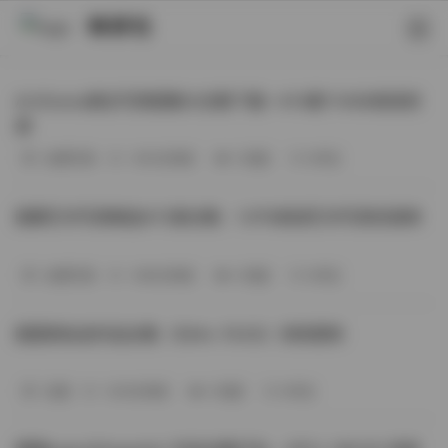
映研社
ArtGravia美女写真图集大合集下载—414套114GB高清资
源
丝模写真
-393分钟前
3 热度
0评论
国模艺术写真精选472套合集：1.9TB高清艺术写真资源库
丝模写真
-368分钟前
4 热度
0评论
困困狗私拍作品合集（564v-74.5G）持续更新
岛遇
-329分钟前
4 热度
0评论