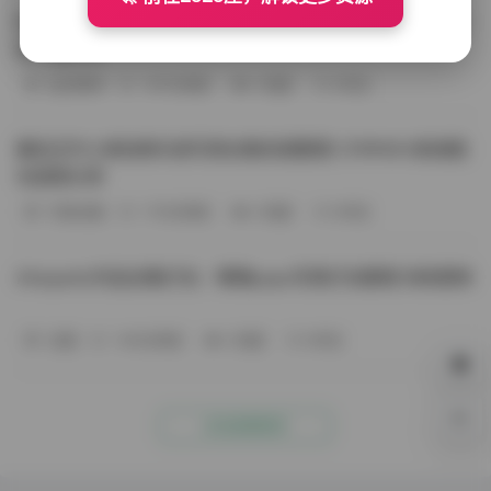
BoBoSocks袜啵啵写真合集资源整理 744套6TB大容量图
包下载分享
会员尊享
-187分钟前
4 热度
0评论
趣岛玉竹小高怕疼抖音写真合集资源整理 379P60V高清图
包视频分享
写真合集
-170分钟前
4 热度
0评论
Aheyanlz作品合集打包：噗噗pupu写真打包整理 持续更新
岛遇
-140分钟前
4 热度
0评论
0%
点击查看更多