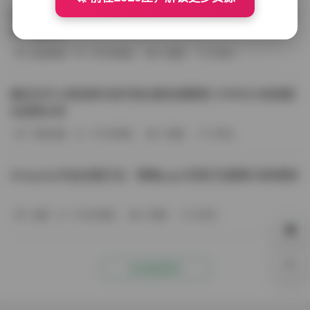
BoBoSocks袜啵啵写真合集资源整理 744套6TB大容量图
包下载分享
会员尊享
-187分钟前
4 热度
0评论
趣岛玉竹小高怕疼抖音写真合集资源整理 379P60V高清图
包视频分享
写真合集
-170分钟前
4 热度
0评论
Aheyanlz作品合集打包：噗噗pupu写真打包整理 持续更新
岛遇
-140分钟前
4 热度
0评论
0%
点击查看更多