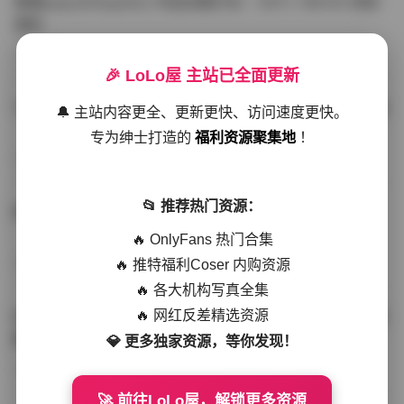
噗噗pupu(Aheyanlz) 作品合集打包 – 357v 149.5G 持续
更新
写真散本
-297分钟前
4 热度
0评论
🎉 LoLo屋 主站已全面更新
YunaTamago资源合集下载—268v-73G持续更新全站首选
🔔 主站内容更全、更新更快、访问速度更快。
专为绅士打造的
福利资源聚集地
！
写真合集
-262分钟前
3 热度
0评论
📂 推荐热门资源：
桥本香菜写真资源合集 999GB高清打包下载 持续更新
🔥 OnlyFans 热门合集
🔥 推特福利Coser 内购资源
秀人网专区
-239分钟前
4 热度
0评论
🔥 各大机构写真全集
🔥 网红反差精选资源
抖音小猫困困（小猫笨笨）微密圈全集 518P 120V 高清图
集
💎 更多独家资源，等你发现！
写真散本
-216分钟前
4 热度
0评论
🚀 前往LoLo屋，解锁更多资源