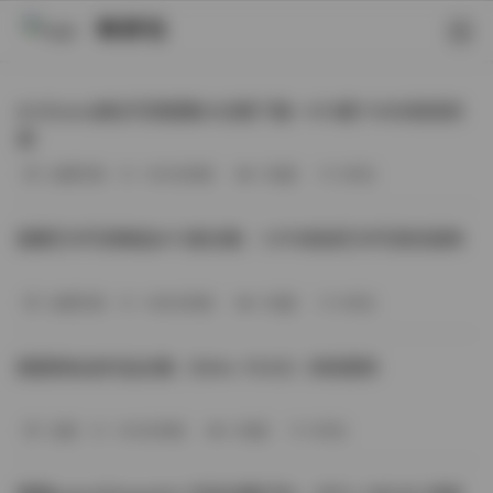
映研社
ArtGravia美女写真图集大合集下载—414套114GB高清资
源
丝模写真
-393分钟前
3 热度
0评论
国模艺术写真精选472套合集：1.9TB高清艺术写真资源库
丝模写真
-368分钟前
4 热度
0评论
困困狗私拍作品合集（564v-74.5G）持续更新
岛遇
-329分钟前
4 热度
0评论