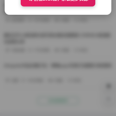
BoBoSocks袜啵啵写真合集资源整理 744套6TB大容量图
包下载分享
会员尊享
-187分钟前
4 热度
0评论
趣岛玉竹小高怕疼抖音写真合集资源整理 379P60V高清图
包视频分享
写真合集
-170分钟前
4 热度
0评论
Aheyanlz作品合集打包：噗噗pupu写真打包整理 持续更新
岛遇
-140分钟前
4 热度
0评论
0%
点击查看更多