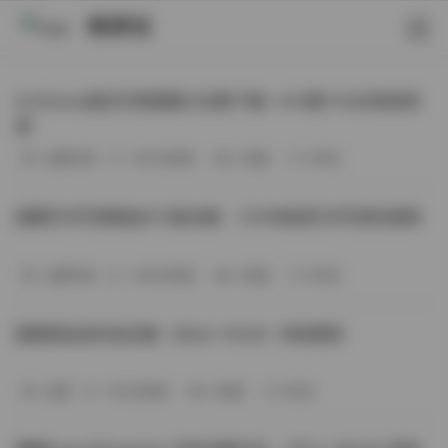
映研社
ArtGravia美女写真图集大合集下载—414套114GB高清资
源
丝模写真
-393分钟前
3 热度
0评论
国模艺术写真精选472套合集：1.9TB高清艺术写真资源库
丝模写真
-368分钟前
4 热度
0评论
困困狗私拍作品合集（564v-74.5G）持续更新
岛遇
-329分钟前
4 热度
0评论