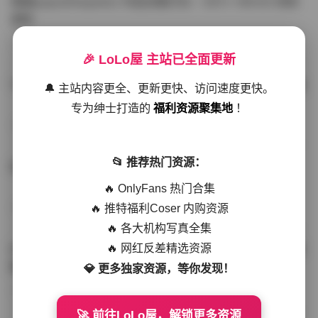
噗噗pupu(Aheyanlz) 作品合集打包 – 357v 149.5G 持续
更新
写真散本
-297分钟前
4 热度
0评论
🎉 LoLo屋 主站已全面更新
YunaTamago资源合集下载—268v-73G持续更新全站首选
🔔 主站内容更全、更新更快、访问速度更快。
专为绅士打造的
福利资源聚集地
！
写真合集
-262分钟前
3 热度
0评论
📂 推荐热门资源：
桥本香菜写真资源合集 999GB高清打包下载 持续更新
🔥 OnlyFans 热门合集
🔥 推特福利Coser 内购资源
秀人网专区
-239分钟前
4 热度
0评论
🔥 各大机构写真全集
🔥 网红反差精选资源
抖音小猫困困（小猫笨笨）微密圈全集 518P 120V 高清图
集
💎 更多独家资源，等你发现！
写真散本
-216分钟前
4 热度
0评论
🚀 前往LoLo屋，解锁更多资源