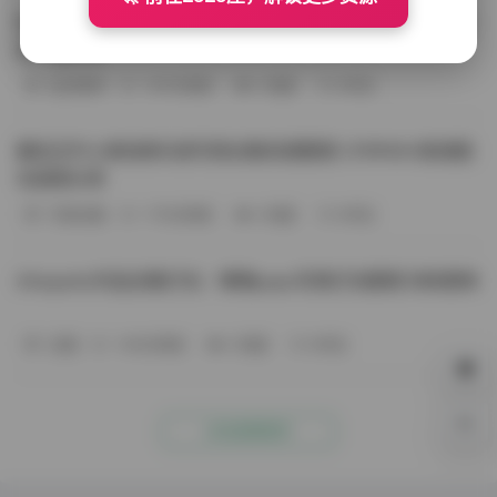
BoBoSocks袜啵啵写真合集资源整理 744套6TB大容量图
包下载分享
会员尊享
-187分钟前
4 热度
0评论
趣岛玉竹小高怕疼抖音写真合集资源整理 379P60V高清图
包视频分享
写真合集
-170分钟前
4 热度
0评论
Aheyanlz作品合集打包：噗噗pupu写真打包整理 持续更新
岛遇
-140分钟前
4 热度
0评论
0%
点击查看更多