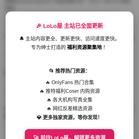
噗噗pupu(Aheyanlz) 作品合集打包 – 357v 149.5G 持续
更新
写真散本
-297分钟前
4 热度
0评论
🎉 LoLo屋 主站已全面更新
YunaTamago资源合集下载—268v-73G持续更新全站首选
🔔 主站内容更全、更新更快、访问速度更快。
专为绅士打造的
福利资源聚集地
！
写真合集
-262分钟前
3 热度
0评论
📂 推荐热门资源：
桥本香菜写真资源合集 999GB高清打包下载 持续更新
🔥 OnlyFans 热门合集
🔥 推特福利Coser 内购资源
秀人网专区
-239分钟前
4 热度
0评论
🔥 各大机构写真全集
🔥 网红反差精选资源
抖音小猫困困（小猫笨笨）微密圈全集 518P 120V 高清图
集
💎 更多独家资源，等你发现！
写真散本
-216分钟前
4 热度
0评论
🚀 前往LoLo屋，解锁更多资源