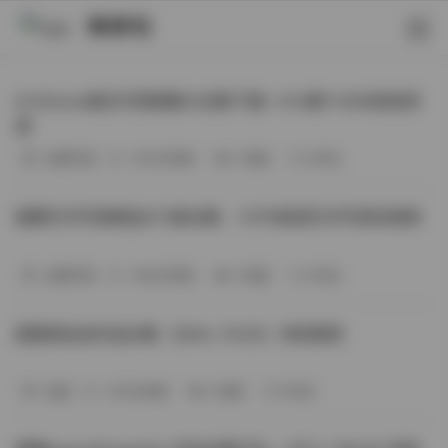
映研社
ArtGravia美女写真图集大合集下载—414套114GB高清资
源
丝模写真
-393分钟前
3 热度
0评论
国模艺术写真精选472套合集：1.9TB高清艺术写真资源库
丝模写真
-368分钟前
4 热度
0评论
困困狗私拍作品合集（564v-74.5G）持续更新
岛遇
-329分钟前
4 热度
0评论