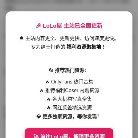
噗噗pupu(Aheyanlz) 作品合集打包 – 357v 149.5G 持续
更新
写真散本
-297分钟前
4 热度
0评论
🎉 LoLo屋 主站已全面更新
YunaTamago资源合集下载—268v-73G持续更新全站首选
🔔 主站内容更全、更新更快、访问速度更快。
专为绅士打造的
福利资源聚集地
！
写真合集
-262分钟前
3 热度
0评论
📂 推荐热门资源：
桥本香菜写真资源合集 999GB高清打包下载 持续更新
🔥 OnlyFans 热门合集
🔥 推特福利Coser 内购资源
秀人网专区
-239分钟前
4 热度
0评论
🔥 各大机构写真全集
🔥 网红反差精选资源
抖音小猫困困（小猫笨笨）微密圈全集 518P 120V 高清图
集
💎 更多独家资源，等你发现！
写真散本
-216分钟前
4 热度
0评论
🚀 前往LoLo屋，解锁更多资源