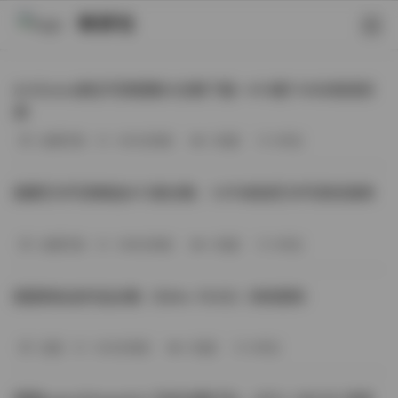
映研社
ArtGravia美女写真图集大合集下载—414套114GB高清资
源
丝模写真
-393分钟前
3 热度
0评论
国模艺术写真精选472套合集：1.9TB高清艺术写真资源库
丝模写真
-368分钟前
4 热度
0评论
困困狗私拍作品合集（564v-74.5G）持续更新
岛遇
-329分钟前
4 热度
0评论