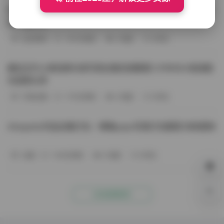
BoBoSocks袜啵啵写真合集资源整理 744套6TB大容量图
包下载分享
会员尊享
-187分钟前
4 热度
0评论
趣岛玉竹小高怕疼抖音写真合集资源整理 379P60V高清图
包视频分享
写真合集
-170分钟前
4 热度
0评论
Aheyanlz作品合集打包：噗噗pupu写真打包整理 持续更新
岛遇
-140分钟前
4 热度
0评论
0%
点击查看更多