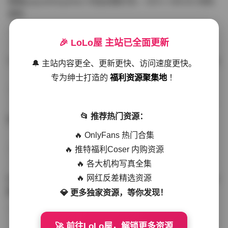
噗噗pupu(Aheyanlz) 作品合集打包 – 357v 149.5G 持续
更新
写真散本
-297分钟前
4 热度
0评论
🎉 LoLo屋 主站已全面更新
YunaTamago资源合集下载—268v-73G持续更新全站首选
🔔 主站内容更全、更新更快、访问速度更快。
专为绅士打造的
福利资源聚集地
！
写真合集
-262分钟前
3 热度
0评论
📂 推荐热门资源：
桥本香菜写真资源合集 999GB高清打包下载 持续更新
🔥 OnlyFans 热门合集
🔥 推特福利Coser 内购资源
秀人网专区
-239分钟前
4 热度
0评论
🔥 各大机构写真全集
🔥 网红反差精选资源
抖音小猫困困（小猫笨笨）微密圈全集 518P 120V 高清图
集
💎 更多独家资源，等你发现！
写真散本
-216分钟前
4 热度
0评论
🚀 前往LoLo屋，解锁更多资源