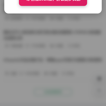
BoBoSocks袜啵啵写真合集资源整理 744套6TB大容量图
包下载分享
会员尊享
-187分钟前
4 热度
0评论
趣岛玉竹小高怕疼抖音写真合集资源整理 379P60V高清图
包视频分享
写真合集
-170分钟前
4 热度
0评论
Aheyanlz作品合集打包：噗噗pupu写真打包整理 持续更新
岛遇
-140分钟前
4 热度
0评论
0%
点击查看更多