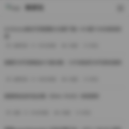
映研社
ArtGravia美女写真图集大合集下载—414套114GB高清资
源
丝模写真
-393分钟前
3 热度
0评论
国模艺术写真精选472套合集：1.9TB高清艺术写真资源库
丝模写真
-368分钟前
4 热度
0评论
困困狗私拍作品合集（564v-74.5G）持续更新
岛遇
-329分钟前
4 热度
0评论