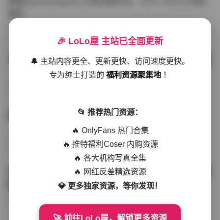
噗噗pupu(Aheyanlz) 作品合集打包 – 357v 149.5G 持续
更新
写真散本
-297分钟前
4 热度
0评论
🎉 LoLo屋 主站已全面更新
YunaTamago资源合集下载—268v-73G持续更新全站首选
🔔 主站内容更全、更新更快、访问速度更快。
专为绅士打造的
福利资源聚集地
！
写真合集
-262分钟前
3 热度
0评论
📂 推荐热门资源：
桥本香菜写真资源合集 999GB高清打包下载 持续更新
🔥 OnlyFans 热门合集
🔥 推特福利Coser 内购资源
秀人网专区
-239分钟前
4 热度
0评论
🔥 各大机构写真全集
🔥 网红反差精选资源
抖音小猫困困（小猫笨笨）微密圈全集 518P 120V 高清图
集
💎 更多独家资源，等你发现！
写真散本
-216分钟前
4 热度
0评论
🚀 前往LoLo屋，解锁更多资源