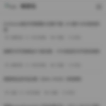
映研社
ArtGravia美女写真图集大合集下载—414套114GB高清资
源
丝模写真
-393分钟前
3 热度
0评论
国模艺术写真精选472套合集：1.9TB高清艺术写真资源库
丝模写真
-368分钟前
4 热度
0评论
困困狗私拍作品合集（564v-74.5G）持续更新
岛遇
-329分钟前
4 热度
0评论