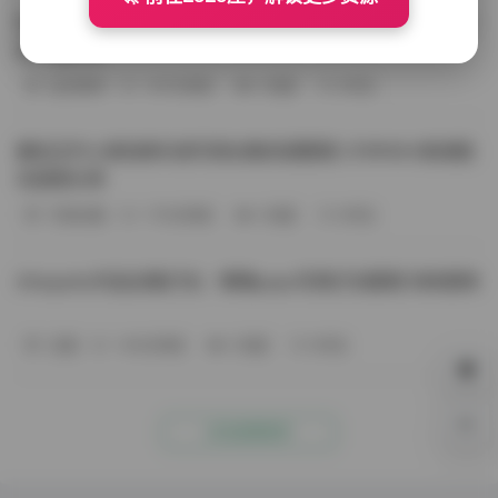
BoBoSocks袜啵啵写真合集资源整理 744套6TB大容量图
包下载分享
会员尊享
-187分钟前
4 热度
0评论
趣岛玉竹小高怕疼抖音写真合集资源整理 379P60V高清图
包视频分享
写真合集
-170分钟前
4 热度
0评论
Aheyanlz作品合集打包：噗噗pupu写真打包整理 持续更新
岛遇
-140分钟前
4 热度
0评论
0%
点击查看更多