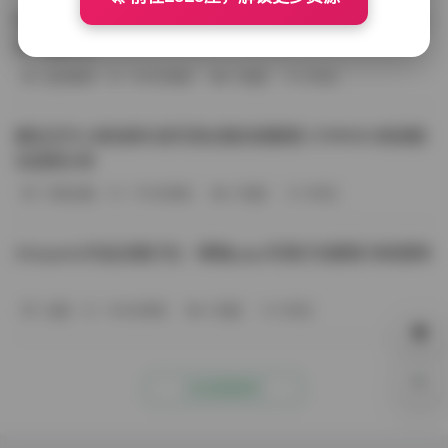
BoBoSocks袜啵啵写真合集资源整理 744套6TB大容量图
包下载分享
会员尊享
-187分钟前
4 热度
0评论
趣岛玉竹小高怕疼抖音写真合集资源整理 379P60V高清图
包视频分享
写真合集
-170分钟前
4 热度
0评论
Aheyanlz作品合集打包：噗噗pupu写真打包整理 持续更新
岛遇
-140分钟前
4 热度
0评论
0%
点击查看更多