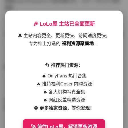
噗噗pupu(Aheyanlz) 作品合集打包 – 357v 149.5G 持续
更新
写真散本
-297分钟前
4 热度
0评论
🎉 LoLo屋 主站已全面更新
YunaTamago资源合集下载—268v-73G持续更新全站首选
🔔 主站内容更全、更新更快、访问速度更快。
专为绅士打造的
福利资源聚集地
！
写真合集
-262分钟前
3 热度
0评论
📂 推荐热门资源：
桥本香菜写真资源合集 999GB高清打包下载 持续更新
🔥 OnlyFans 热门合集
🔥 推特福利Coser 内购资源
秀人网专区
-239分钟前
4 热度
0评论
🔥 各大机构写真全集
🔥 网红反差精选资源
抖音小猫困困（小猫笨笨）微密圈全集 518P 120V 高清图
集
💎 更多独家资源，等你发现！
写真散本
-216分钟前
4 热度
0评论
🚀 前往LoLo屋，解锁更多资源