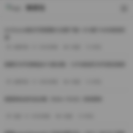
映研社
ArtGravia美女写真图集大合集下载—414套114GB高清资
源
丝模写真
-393分钟前
3 热度
0评论
国模艺术写真精选472套合集：1.9TB高清艺术写真资源库
丝模写真
-368分钟前
4 热度
0评论
困困狗私拍作品合集（564v-74.5G）持续更新
岛遇
-329分钟前
4 热度
0评论