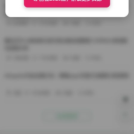
BoBoSocks袜啵啵写真合集资源整理 744套6TB大容量图
包下载分享
会员尊享
-187分钟前
4 热度
0评论
趣岛玉竹小高怕疼抖音写真合集资源整理 379P60V高清图
包视频分享
写真合集
-170分钟前
4 热度
0评论
Aheyanlz作品合集打包：噗噗pupu写真打包整理 持续更新
岛遇
-140分钟前
4 热度
0评论
0%
点击查看更多