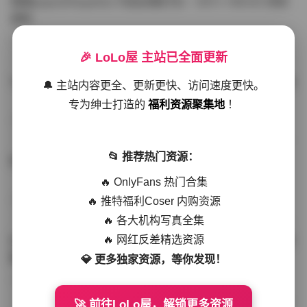
噗噗pupu(Aheyanlz) 作品合集打包 – 357v 149.5G 持续
更新
写真散本
-297分钟前
4 热度
0评论
🎉 LoLo屋 主站已全面更新
YunaTamago资源合集下载—268v-73G持续更新全站首选
🔔 主站内容更全、更新更快、访问速度更快。
专为绅士打造的
福利资源聚集地
！
写真合集
-262分钟前
3 热度
0评论
📂 推荐热门资源：
桥本香菜写真资源合集 999GB高清打包下载 持续更新
🔥 OnlyFans 热门合集
🔥 推特福利Coser 内购资源
秀人网专区
-239分钟前
4 热度
0评论
🔥 各大机构写真全集
🔥 网红反差精选资源
抖音小猫困困（小猫笨笨）微密圈全集 518P 120V 高清图
集
💎 更多独家资源，等你发现！
写真散本
-216分钟前
4 热度
0评论
🚀 前往LoLo屋，解锁更多资源