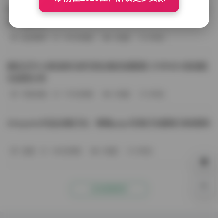
BoBoSocks袜啵啵写真合集资源整理 744套6TB大容量图
包下载分享
会员尊享
-187分钟前
4 热度
0评论
趣岛玉竹小高怕疼抖音写真合集资源整理 379P60V高清图
包视频分享
写真合集
-170分钟前
4 热度
0评论
Aheyanlz作品合集打包：噗噗pupu写真打包整理 持续更新
岛遇
-140分钟前
4 热度
0评论
0%
点击查看更多