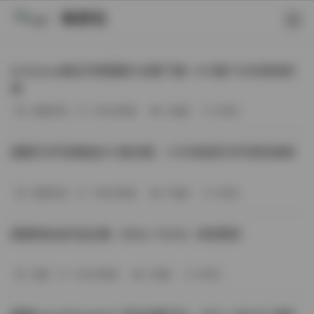
映研社
ArtGravia美女写真图集大合集下载—414套114GB高清资
源
丝模写真
-393分钟前
3 热度
0评论
国模艺术写真精选472套合集：1.9TB高清艺术写真资源库
丝模写真
-368分钟前
4 热度
0评论
困困狗私拍作品合集（564v-74.5G）持续更新
岛遇
-329分钟前
4 热度
0评论