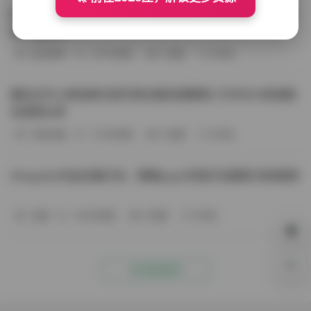
BoBoSocks袜啵啵写真合集资源整理 744套6TB大容量图
包下载分享
会员尊享
-187分钟前
4 热度
0评论
趣岛玉竹小高怕疼抖音写真合集资源整理 379P60V高清图
包视频分享
写真合集
-170分钟前
4 热度
0评论
Aheyanlz作品合集打包：噗噗pupu写真打包整理 持续更新
岛遇
-140分钟前
4 热度
0评论
0%
点击查看更多