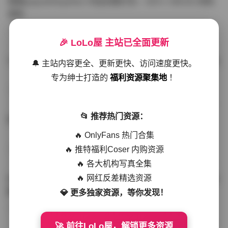
噗噗pupu(Aheyanlz) 作品合集打包 – 357v 149.5G 持续
更新
写真散本
-297分钟前
4 热度
0评论
🎉 LoLo屋 主站已全面更新
YunaTamago资源合集下载—268v-73G持续更新全站首选
🔔 主站内容更全、更新更快、访问速度更快。
专为绅士打造的
福利资源聚集地
！
写真合集
-262分钟前
3 热度
0评论
📂 推荐热门资源：
桥本香菜写真资源合集 999GB高清打包下载 持续更新
🔥 OnlyFans 热门合集
🔥 推特福利Coser 内购资源
秀人网专区
-239分钟前
4 热度
0评论
🔥 各大机构写真全集
🔥 网红反差精选资源
抖音小猫困困（小猫笨笨）微密圈全集 518P 120V 高清图
集
💎 更多独家资源，等你发现！
写真散本
-216分钟前
4 热度
0评论
🚀 前往LoLo屋，解锁更多资源