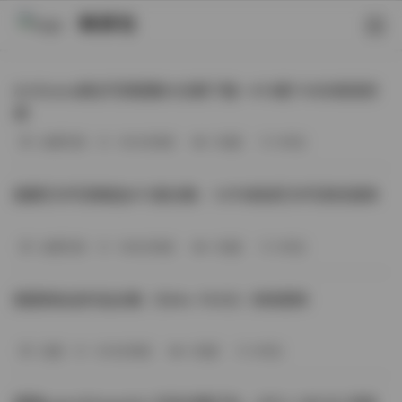
映研社
ArtGravia美女写真图集大合集下载—414套114GB高清资
源
丝模写真
-393分钟前
3 热度
0评论
国模艺术写真精选472套合集：1.9TB高清艺术写真资源库
丝模写真
-368分钟前
4 热度
0评论
困困狗私拍作品合集（564v-74.5G）持续更新
岛遇
-329分钟前
4 热度
0评论