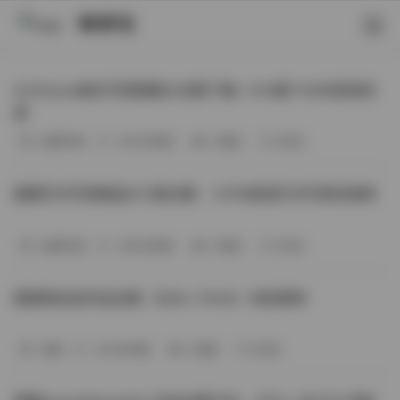
映研社
ArtGravia美女写真图集大合集下载—414套114GB高清资
源
丝模写真
-393分钟前
3 热度
0评论
国模艺术写真精选472套合集：1.9TB高清艺术写真资源库
丝模写真
-368分钟前
4 热度
0评论
困困狗私拍作品合集（564v-74.5G）持续更新
岛遇
-329分钟前
4 热度
0评论