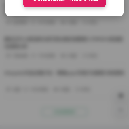
BoBoSocks袜啵啵写真合集资源整理 744套6TB大容量图
包下载分享
会员尊享
-187分钟前
4 热度
0评论
趣岛玉竹小高怕疼抖音写真合集资源整理 379P60V高清图
包视频分享
写真合集
-170分钟前
4 热度
0评论
Aheyanlz作品合集打包：噗噗pupu写真打包整理 持续更新
岛遇
-140分钟前
4 热度
0评论
0%
点击查看更多