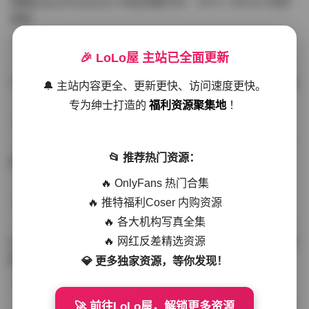
噗噗pupu(Aheyanlz) 作品合集打包 – 357v 149.5G 持续
更新
写真散本
-297分钟前
4 热度
0评论
🎉 LoLo屋 主站已全面更新
YunaTamago资源合集下载—268v-73G持续更新全站首选
🔔 主站内容更全、更新更快、访问速度更快。
专为绅士打造的
福利资源聚集地
！
写真合集
-262分钟前
3 热度
0评论
📂 推荐热门资源：
桥本香菜写真资源合集 999GB高清打包下载 持续更新
🔥 OnlyFans 热门合集
🔥 推特福利Coser 内购资源
秀人网专区
-239分钟前
4 热度
0评论
🔥 各大机构写真全集
🔥 网红反差精选资源
抖音小猫困困（小猫笨笨）微密圈全集 518P 120V 高清图
集
💎 更多独家资源，等你发现！
写真散本
-216分钟前
4 热度
0评论
🚀 前往LoLo屋，解锁更多资源