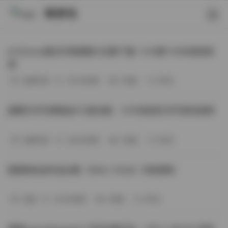
映研社
ArtGravia美女写真图集大合集下载—414套114GB高清资
源
丝模写真
-393分钟前
3 热度
0评论
国模艺术写真精选472套合集：1.9TB高清艺术写真资源库
丝模写真
-368分钟前
4 热度
0评论
困困狗私拍作品合集（564v-74.5G）持续更新
岛遇
-329分钟前
4 热度
0评论