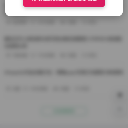
BoBoSocks袜啵啵写真合集资源整理 744套6TB大容量图
包下载分享
会员尊享
-187分钟前
4 热度
0评论
趣岛玉竹小高怕疼抖音写真合集资源整理 379P60V高清图
包视频分享
写真合集
-170分钟前
4 热度
0评论
Aheyanlz作品合集打包：噗噗pupu写真打包整理 持续更新
岛遇
-140分钟前
4 热度
0评论
0%
点击查看更多