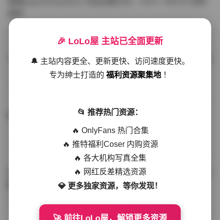
噗噗pupu(Aheyanlz) 作品合集打包 – 357v 149.5G 持续
更新
写真散本
-297分钟前
4 热度
0评论
🎉 LoLo屋 主站已全面更新
YunaTamago资源合集下载—268v-73G持续更新全站首选
🔔 主站内容更全、更新更快、访问速度更快。
专为绅士打造的
福利资源聚集地
！
写真合集
-262分钟前
3 热度
0评论
📂 推荐热门资源：
桥本香菜写真资源合集 999GB高清打包下载 持续更新
🔥 OnlyFans 热门合集
🔥 推特福利Coser 内购资源
秀人网专区
-239分钟前
4 热度
0评论
🔥 各大机构写真全集
🔥 网红反差精选资源
抖音小猫困困（小猫笨笨）微密圈全集 518P 120V 高清图
集
💎 更多独家资源，等你发现！
写真散本
-216分钟前
4 热度
0评论
🚀 前往LoLo屋，解锁更多资源