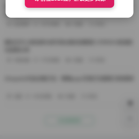
BoBoSocks袜啵啵写真合集资源整理 744套6TB大容量图
包下载分享
会员尊享
-187分钟前
4 热度
0评论
趣岛玉竹小高怕疼抖音写真合集资源整理 379P60V高清图
包视频分享
写真合集
-170分钟前
4 热度
0评论
Aheyanlz作品合集打包：噗噗pupu写真打包整理 持续更新
岛遇
-140分钟前
4 热度
0评论
0%
点击查看更多