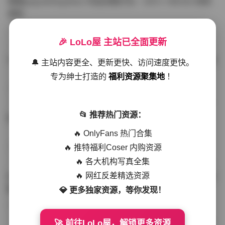
噗噗pupu(Aheyanlz) 作品合集打包 – 357v 149.5G 持续
更新
写真散本
-297分钟前
4 热度
0评论
🎉 LoLo屋 主站已全面更新
YunaTamago资源合集下载—268v-73G持续更新全站首选
🔔 主站内容更全、更新更快、访问速度更快。
专为绅士打造的
福利资源聚集地
！
写真合集
-262分钟前
3 热度
0评论
📂 推荐热门资源：
桥本香菜写真资源合集 999GB高清打包下载 持续更新
🔥 OnlyFans 热门合集
🔥 推特福利Coser 内购资源
秀人网专区
-239分钟前
4 热度
0评论
🔥 各大机构写真全集
🔥 网红反差精选资源
抖音小猫困困（小猫笨笨）微密圈全集 518P 120V 高清图
集
💎 更多独家资源，等你发现！
写真散本
-216分钟前
4 热度
0评论
🚀 前往LoLo屋，解锁更多资源