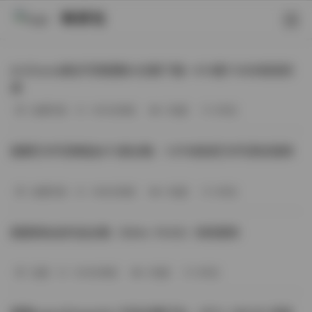
映研社
ArtGravia美女写真图集大合集下载—414套114GB高清资
源
丝模写真
-393分钟前
3 热度
0评论
国模艺术写真精选472套合集：1.9TB高清艺术写真资源库
丝模写真
-368分钟前
4 热度
0评论
困困狗私拍作品合集（564v-74.5G）持续更新
岛遇
-329分钟前
4 热度
0评论