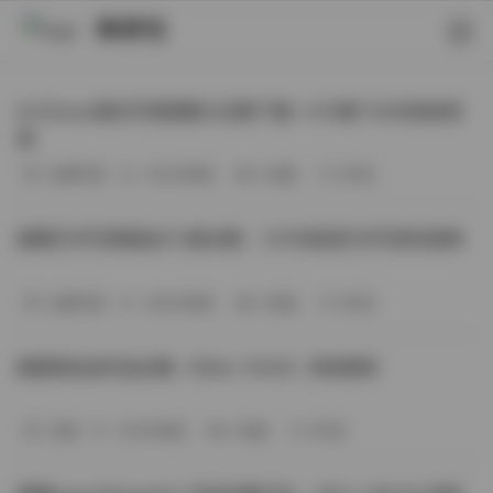
映研社
ArtGravia美女写真图集大合集下载—414套114GB高清资
源
丝模写真
-393分钟前
3 热度
0评论
国模艺术写真精选472套合集：1.9TB高清艺术写真资源库
丝模写真
-368分钟前
4 热度
0评论
困困狗私拍作品合集（564v-74.5G）持续更新
岛遇
-329分钟前
4 热度
0评论