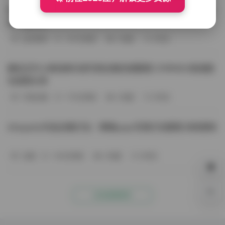
BoBoSocks袜啵啵写真合集资源整理 744套6TB大容量图
包下载分享
会员尊享
-187分钟前
4 热度
0评论
趣岛玉竹小高怕疼抖音写真合集资源整理 379P60V高清图
包视频分享
写真合集
-170分钟前
4 热度
0评论
Aheyanlz作品合集打包：噗噗pupu写真打包整理 持续更新
岛遇
-140分钟前
4 热度
0评论
0%
点击查看更多