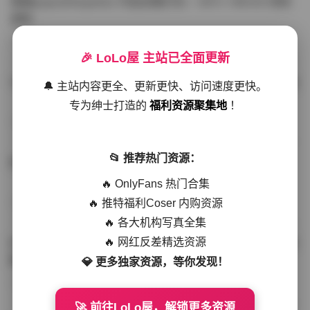
噗噗pupu(Aheyanlz) 作品合集打包 – 357v 149.5G 持续
更新
写真散本
-297分钟前
4 热度
0评论
🎉 LoLo屋 主站已全面更新
YunaTamago资源合集下载—268v-73G持续更新全站首选
🔔 主站内容更全、更新更快、访问速度更快。
专为绅士打造的
福利资源聚集地
！
写真合集
-262分钟前
3 热度
0评论
📂 推荐热门资源：
桥本香菜写真资源合集 999GB高清打包下载 持续更新
🔥 OnlyFans 热门合集
🔥 推特福利Coser 内购资源
秀人网专区
-239分钟前
4 热度
0评论
🔥 各大机构写真全集
🔥 网红反差精选资源
抖音小猫困困（小猫笨笨）微密圈全集 518P 120V 高清图
集
💎 更多独家资源，等你发现！
写真散本
-216分钟前
4 热度
0评论
🚀 前往LoLo屋，解锁更多资源