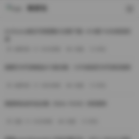
映研社
ArtGravia美女写真图集大合集下载—414套114GB高清资
源
丝模写真
-393分钟前
3 热度
0评论
国模艺术写真精选472套合集：1.9TB高清艺术写真资源库
丝模写真
-368分钟前
4 热度
0评论
困困狗私拍作品合集（564v-74.5G）持续更新
岛遇
-329分钟前
4 热度
0评论