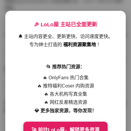
噗噗pupu(Aheyanlz) 作品合集打包 – 357v 149.5G 持续
更新
写真散本
-297分钟前
4 热度
0评论
🎉 LoLo屋 主站已全面更新
YunaTamago资源合集下载—268v-73G持续更新全站首选
🔔 主站内容更全、更新更快、访问速度更快。
专为绅士打造的
福利资源聚集地
！
写真合集
-262分钟前
3 热度
0评论
📂 推荐热门资源：
桥本香菜写真资源合集 999GB高清打包下载 持续更新
🔥 OnlyFans 热门合集
🔥 推特福利Coser 内购资源
秀人网专区
-239分钟前
4 热度
0评论
🔥 各大机构写真全集
🔥 网红反差精选资源
抖音小猫困困（小猫笨笨）微密圈全集 518P 120V 高清图
集
💎 更多独家资源，等你发现！
写真散本
-216分钟前
4 热度
0评论
🚀 前往LoLo屋，解锁更多资源