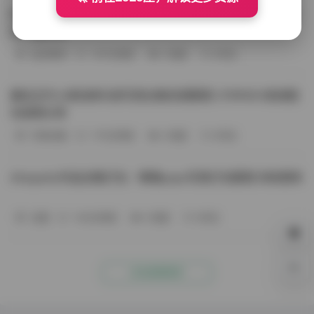
BoBoSocks袜啵啵写真合集资源整理 744套6TB大容量图
包下载分享
会员尊享
-187分钟前
4 热度
0评论
趣岛玉竹小高怕疼抖音写真合集资源整理 379P60V高清图
包视频分享
写真合集
-170分钟前
4 热度
0评论
Aheyanlz作品合集打包：噗噗pupu写真打包整理 持续更新
岛遇
-140分钟前
4 热度
0评论
0%
点击查看更多