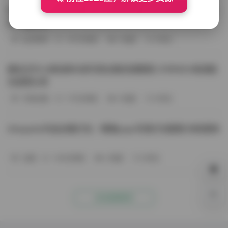
BoBoSocks袜啵啵写真合集资源整理 744套6TB大容量图
包下载分享
会员尊享
-187分钟前
4 热度
0评论
趣岛玉竹小高怕疼抖音写真合集资源整理 379P60V高清图
包视频分享
写真合集
-170分钟前
4 热度
0评论
Aheyanlz作品合集打包：噗噗pupu写真打包整理 持续更新
岛遇
-140分钟前
4 热度
0评论
0%
点击查看更多