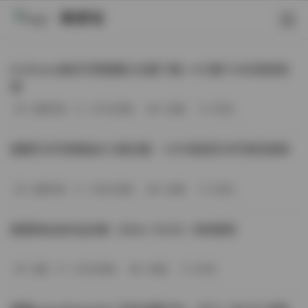
映研社
ArtGravia美女写真图集大合集下载—414套114GB高清资
源
丝模写真
-393分钟前
3 热度
0评论
国模艺术写真精选472套合集：1.9TB高清艺术写真资源库
丝模写真
-368分钟前
4 热度
0评论
困困狗私拍作品合集（564v-74.5G）持续更新
岛遇
-329分钟前
4 热度
0评论