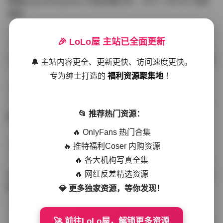
噗噗pupu(Aheyanlz) 作品合集打包 – 357v 149.5G 持续
更新
写真散本
-297分钟前
4 热度
0评论
🎉 LoLo屋 主站已全面更新
YunaTamago资源合集下载—268v-73G持续更新全站首选
🔔 主站内容更全、更新更快、访问速度更快。
专为绅士打造的
福利资源聚集地
！
写真合集
-262分钟前
3 热度
0评论
📂 推荐热门资源：
桥本香菜写真资源合集 999GB高清打包下载 持续更新
🔥 OnlyFans 热门合集
🔥 推特福利Coser 内购资源
秀人网专区
-239分钟前
4 热度
0评论
🔥 各大机构写真全集
🔥 网红反差精选资源
抖音小猫困困（小猫笨笨）微密圈全集 518P 120V 高清图
集
💎 更多独家资源，等你发现！
写真散本
-216分钟前
4 热度
0评论
🚀 前往LoLo屋，解锁更多资源