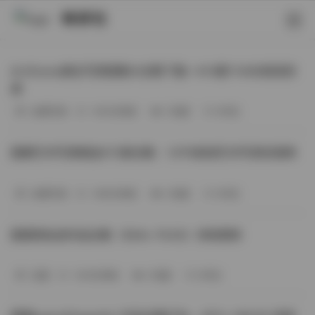
映研社
ArtGravia美女写真图集大合集下载—414套114GB高清资
源
丝模写真
-393分钟前
3 热度
0评论
国模艺术写真精选472套合集：1.9TB高清艺术写真资源库
丝模写真
-368分钟前
4 热度
0评论
困困狗私拍作品合集（564v-74.5G）持续更新
岛遇
-329分钟前
4 热度
0评论