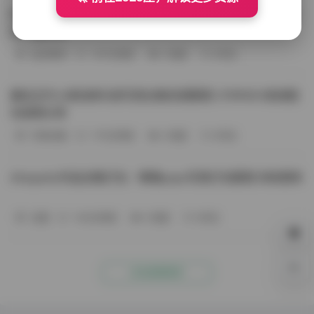
BoBoSocks袜啵啵写真合集资源整理 744套6TB大容量图
包下载分享
会员尊享
-187分钟前
4 热度
0评论
趣岛玉竹小高怕疼抖音写真合集资源整理 379P60V高清图
包视频分享
写真合集
-170分钟前
4 热度
0评论
Aheyanlz作品合集打包：噗噗pupu写真打包整理 持续更新
岛遇
-140分钟前
4 热度
0评论
0%
点击查看更多