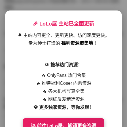
噗噗pupu(Aheyanlz) 作品合集打包 – 357v 149.5G 持续
更新
写真散本
-297分钟前
4 热度
0评论
🎉 LoLo屋 主站已全面更新
YunaTamago资源合集下载—268v-73G持续更新全站首选
🔔 主站内容更全、更新更快、访问速度更快。
专为绅士打造的
福利资源聚集地
！
写真合集
-262分钟前
3 热度
0评论
📂 推荐热门资源：
桥本香菜写真资源合集 999GB高清打包下载 持续更新
🔥 OnlyFans 热门合集
🔥 推特福利Coser 内购资源
秀人网专区
-239分钟前
4 热度
0评论
🔥 各大机构写真全集
🔥 网红反差精选资源
抖音小猫困困（小猫笨笨）微密圈全集 518P 120V 高清图
集
💎 更多独家资源，等你发现！
写真散本
-216分钟前
4 热度
0评论
🚀 前往LoLo屋，解锁更多资源