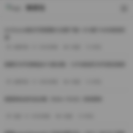
映研社
ArtGravia美女写真图集大合集下载—414套114GB高清资
源
丝模写真
-393分钟前
3 热度
0评论
国模艺术写真精选472套合集：1.9TB高清艺术写真资源库
丝模写真
-368分钟前
4 热度
0评论
困困狗私拍作品合集（564v-74.5G）持续更新
岛遇
-329分钟前
4 热度
0评论