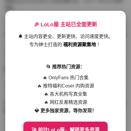
噗噗pupu(Aheyanlz) 作品合集打包 – 357v 149.5G 持续
更新
写真散本
-297分钟前
4 热度
0评论
🎉 LoLo屋 主站已全面更新
YunaTamago资源合集下载—268v-73G持续更新全站首选
🔔 主站内容更全、更新更快、访问速度更快。
专为绅士打造的
福利资源聚集地
！
写真合集
-262分钟前
3 热度
0评论
📂 推荐热门资源：
桥本香菜写真资源合集 999GB高清打包下载 持续更新
🔥 OnlyFans 热门合集
🔥 推特福利Coser 内购资源
秀人网专区
-239分钟前
4 热度
0评论
🔥 各大机构写真全集
🔥 网红反差精选资源
抖音小猫困困（小猫笨笨）微密圈全集 518P 120V 高清图
集
💎 更多独家资源，等你发现！
写真散本
-216分钟前
4 热度
0评论
🚀 前往LoLo屋，解锁更多资源