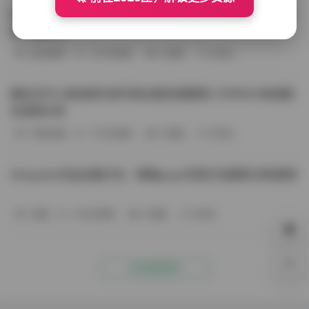
BoBoSocks袜啵啵写真合集资源整理 744套6TB大容量图
包下载分享
会员尊享
-187分钟前
4 热度
0评论
趣岛玉竹小高怕疼抖音写真合集资源整理 379P60V高清图
包视频分享
写真合集
-170分钟前
4 热度
0评论
Aheyanlz作品合集打包：噗噗pupu写真打包整理 持续更新
岛遇
-140分钟前
4 热度
0评论
0%
点击查看更多