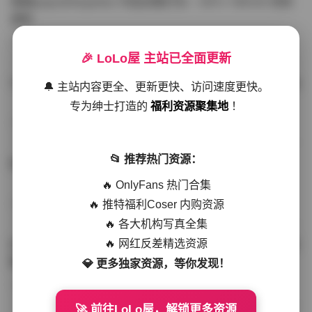
噗噗pupu(Aheyanlz) 作品合集打包 – 357v 149.5G 持续
更新
写真散本
-297分钟前
4 热度
0评论
🎉 LoLo屋 主站已全面更新
YunaTamago资源合集下载—268v-73G持续更新全站首选
🔔 主站内容更全、更新更快、访问速度更快。
专为绅士打造的
福利资源聚集地
！
写真合集
-262分钟前
3 热度
0评论
📂 推荐热门资源：
桥本香菜写真资源合集 999GB高清打包下载 持续更新
🔥 OnlyFans 热门合集
🔥 推特福利Coser 内购资源
秀人网专区
-239分钟前
4 热度
0评论
🔥 各大机构写真全集
🔥 网红反差精选资源
抖音小猫困困（小猫笨笨）微密圈全集 518P 120V 高清图
集
💎 更多独家资源，等你发现！
写真散本
-216分钟前
4 热度
0评论
🚀 前往LoLo屋，解锁更多资源