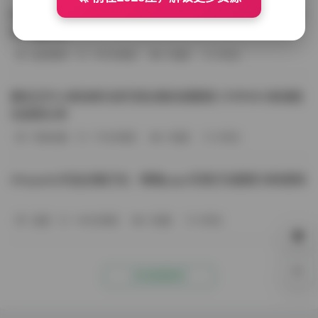
BoBoSocks袜啵啵写真合集资源整理 744套6TB大容量图
包下载分享
会员尊享
-187分钟前
4 热度
0评论
趣岛玉竹小高怕疼抖音写真合集资源整理 379P60V高清图
包视频分享
写真合集
-170分钟前
4 热度
0评论
Aheyanlz作品合集打包：噗噗pupu写真打包整理 持续更新
岛遇
-140分钟前
4 热度
0评论
0%
点击查看更多