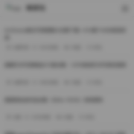
映研社
ArtGravia美女写真图集大合集下载—414套114GB高清资
源
丝模写真
-393分钟前
3 热度
0评论
国模艺术写真精选472套合集：1.9TB高清艺术写真资源库
丝模写真
-368分钟前
4 热度
0评论
困困狗私拍作品合集（564v-74.5G）持续更新
岛遇
-329分钟前
4 热度
0评论