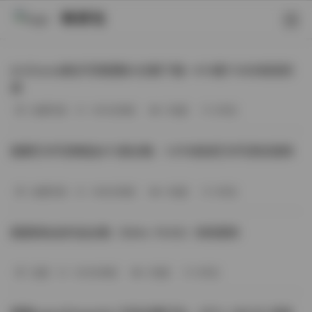
映研社
ArtGravia美女写真图集大合集下载—414套114GB高清资
源
丝模写真
-393分钟前
3 热度
0评论
国模艺术写真精选472套合集：1.9TB高清艺术写真资源库
丝模写真
-368分钟前
4 热度
0评论
困困狗私拍作品合集（564v-74.5G）持续更新
岛遇
-329分钟前
4 热度
0评论