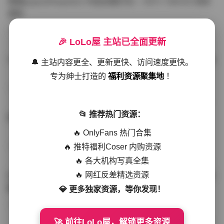
噗噗pupu(Aheyanlz) 作品合集打包 – 357v 149.5G 持续
更新
写真散本
-297分钟前
4 热度
0评论
🎉 LoLo屋 主站已全面更新
YunaTamago资源合集下载—268v-73G持续更新全站首选
🔔 主站内容更全、更新更快、访问速度更快。
专为绅士打造的
福利资源聚集地
！
写真合集
-262分钟前
3 热度
0评论
📂 推荐热门资源：
桥本香菜写真资源合集 999GB高清打包下载 持续更新
🔥 OnlyFans 热门合集
🔥 推特福利Coser 内购资源
秀人网专区
-239分钟前
4 热度
0评论
🔥 各大机构写真全集
🔥 网红反差精选资源
抖音小猫困困（小猫笨笨）微密圈全集 518P 120V 高清图
集
💎 更多独家资源，等你发现！
写真散本
-216分钟前
4 热度
0评论
🚀 前往LoLo屋，解锁更多资源