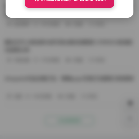
BoBoSocks袜啵啵写真合集资源整理 744套6TB大容量图
包下载分享
会员尊享
-187分钟前
4 热度
0评论
趣岛玉竹小高怕疼抖音写真合集资源整理 379P60V高清图
包视频分享
写真合集
-170分钟前
4 热度
0评论
Aheyanlz作品合集打包：噗噗pupu写真打包整理 持续更新
岛遇
-140分钟前
4 热度
0评论
0%
点击查看更多