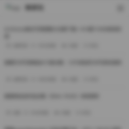
映研社
ArtGravia美女写真图集大合集下载—414套114GB高清资
源
丝模写真
-393分钟前
3 热度
0评论
国模艺术写真精选472套合集：1.9TB高清艺术写真资源库
丝模写真
-368分钟前
4 热度
0评论
困困狗私拍作品合集（564v-74.5G）持续更新
岛遇
-329分钟前
4 热度
0评论