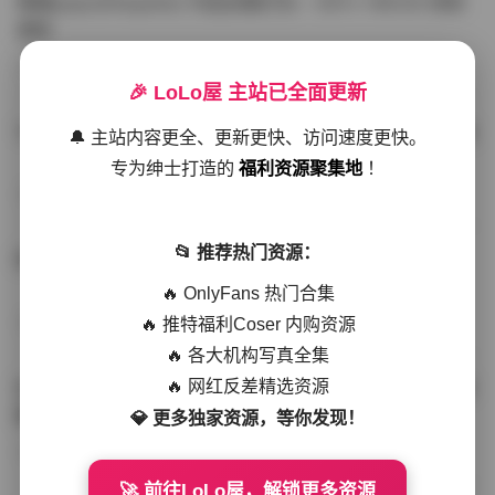
噗噗pupu(Aheyanlz) 作品合集打包 – 357v 149.5G 持续
更新
写真散本
-297分钟前
4 热度
0评论
🎉 LoLo屋 主站已全面更新
YunaTamago资源合集下载—268v-73G持续更新全站首选
🔔 主站内容更全、更新更快、访问速度更快。
专为绅士打造的
福利资源聚集地
！
写真合集
-262分钟前
3 热度
0评论
📂 推荐热门资源：
桥本香菜写真资源合集 999GB高清打包下载 持续更新
🔥 OnlyFans 热门合集
🔥 推特福利Coser 内购资源
秀人网专区
-239分钟前
4 热度
0评论
🔥 各大机构写真全集
🔥 网红反差精选资源
抖音小猫困困（小猫笨笨）微密圈全集 518P 120V 高清图
集
💎 更多独家资源，等你发现！
写真散本
-216分钟前
4 热度
0评论
🚀 前往LoLo屋，解锁更多资源