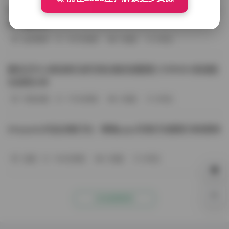
BoBoSocks袜啵啵写真合集资源整理 744套6TB大容量图
包下载分享
会员尊享
-187分钟前
4 热度
0评论
趣岛玉竹小高怕疼抖音写真合集资源整理 379P60V高清图
包视频分享
写真合集
-170分钟前
4 热度
0评论
Aheyanlz作品合集打包：噗噗pupu写真打包整理 持续更新
岛遇
-140分钟前
4 热度
0评论
0%
点击查看更多