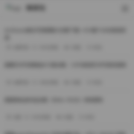
映研社
ArtGravia美女写真图集大合集下载—414套114GB高清资
源
丝模写真
-393分钟前
3 热度
0评论
国模艺术写真精选472套合集：1.9TB高清艺术写真资源库
丝模写真
-368分钟前
4 热度
0评论
困困狗私拍作品合集（564v-74.5G）持续更新
岛遇
-329分钟前
4 热度
0评论