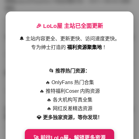
噗噗pupu(Aheyanlz) 作品合集打包 – 357v 149.5G 持续
更新
写真散本
-297分钟前
4 热度
0评论
🎉 LoLo屋 主站已全面更新
YunaTamago资源合集下载—268v-73G持续更新全站首选
🔔 主站内容更全、更新更快、访问速度更快。
专为绅士打造的
福利资源聚集地
！
写真合集
-262分钟前
3 热度
0评论
📂 推荐热门资源：
桥本香菜写真资源合集 999GB高清打包下载 持续更新
🔥 OnlyFans 热门合集
🔥 推特福利Coser 内购资源
秀人网专区
-239分钟前
4 热度
0评论
🔥 各大机构写真全集
🔥 网红反差精选资源
抖音小猫困困（小猫笨笨）微密圈全集 518P 120V 高清图
集
💎 更多独家资源，等你发现！
写真散本
-216分钟前
4 热度
0评论
🚀 前往LoLo屋，解锁更多资源