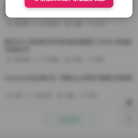
BoBoSocks袜啵啵写真合集资源整理 744套6TB大容量图
包下载分享
会员尊享
-187分钟前
4 热度
0评论
趣岛玉竹小高怕疼抖音写真合集资源整理 379P60V高清图
包视频分享
写真合集
-170分钟前
4 热度
0评论
Aheyanlz作品合集打包：噗噗pupu写真打包整理 持续更新
岛遇
-140分钟前
4 热度
0评论
0%
点击查看更多