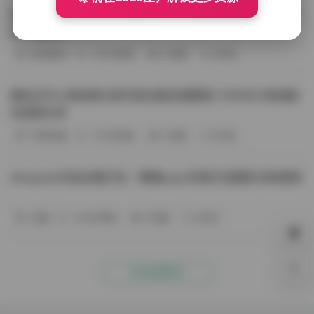
BoBoSocks袜啵啵写真合集资源整理 744套6TB大容量图
包下载分享
会员尊享
-187分钟前
4 热度
0评论
趣岛玉竹小高怕疼抖音写真合集资源整理 379P60V高清图
包视频分享
写真合集
-170分钟前
4 热度
0评论
Aheyanlz作品合集打包：噗噗pupu写真打包整理 持续更新
岛遇
-140分钟前
4 热度
0评论
0%
点击查看更多