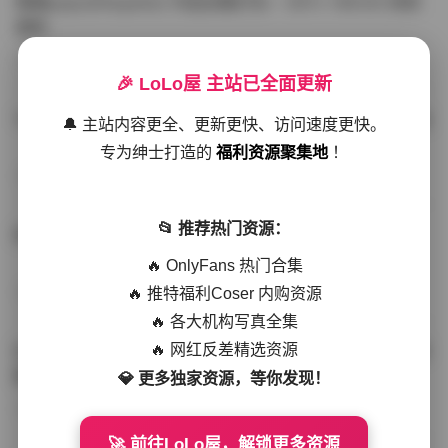
噗噗pupu(Aheyanlz) 作品合集打包 – 357v 149.5G 持续
更新
写真散本
-297分钟前
4 热度
0评论
🎉 LoLo屋 主站已全面更新
YunaTamago资源合集下载—268v-73G持续更新全站首选
🔔 主站内容更全、更新更快、访问速度更快。
专为绅士打造的
福利资源聚集地
！
写真合集
-262分钟前
3 热度
0评论
📂 推荐热门资源：
桥本香菜写真资源合集 999GB高清打包下载 持续更新
🔥 OnlyFans 热门合集
🔥 推特福利Coser 内购资源
秀人网专区
-239分钟前
4 热度
0评论
🔥 各大机构写真全集
🔥 网红反差精选资源
抖音小猫困困（小猫笨笨）微密圈全集 518P 120V 高清图
集
💎 更多独家资源，等你发现！
写真散本
-216分钟前
4 热度
0评论
🚀 前往LoLo屋，解锁更多资源