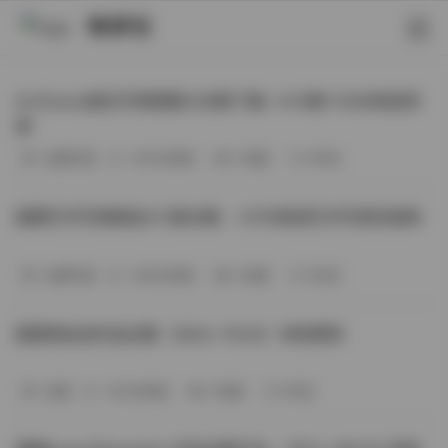
映研社
ArtGravia美女写真图集大合集下载—414套114GB高清资
源
丝模写真
-393分钟前
3 热度
0评论
国模艺术写真精选472套合集：1.9TB高清艺术写真资源库
丝模写真
-368分钟前
4 热度
0评论
困困狗私拍作品合集（564v-74.5G）持续更新
岛遇
-329分钟前
4 热度
0评论