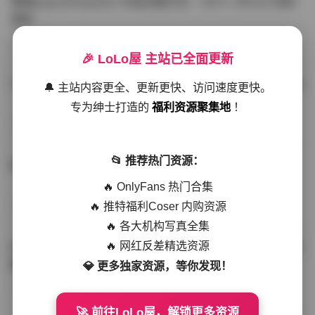
噗噗pupu(Aheyanlz) 作品合集打包 – 357v 149.5G 持续
更新
写真散本
-297分钟前
4 热度
0评论
🎉 LoLo屋 主站已全面更新
YunaTamago资源合集下载—268v-73G持续更新全站首选
🔔 主站内容更全、更新更快、访问速度更快。
专为绅士打造的
福利资源聚集地
！
写真合集
-262分钟前
3 热度
0评论
📂 推荐热门资源：
桥本香菜写真资源合集 999GB高清打包下载 持续更新
🔥 OnlyFans 热门合集
🔥 推特福利Coser 内购资源
秀人网专区
-239分钟前
4 热度
0评论
🔥 各大机构写真全集
🔥 网红反差精选资源
抖音小猫困困（小猫笨笨）微密圈全集 518P 120V 高清图
集
💎 更多独家资源，等你发现！
写真散本
-216分钟前
4 热度
0评论
🚀 前往LoLo屋，解锁更多资源