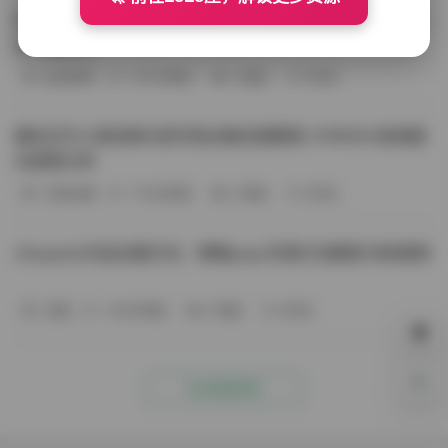
BoBoSocks袜啵啵写真合集资源整理 744套6TB大容量图
包下载分享
会员尊享
-187分钟前
4 热度
0评论
趣岛玉竹小高怕疼抖音写真合集资源整理 379P60V高清图
包视频分享
写真合集
-170分钟前
4 热度
0评论
Aheyanlz作品合集打包：噗噗pupu写真打包整理 持续更新
岛遇
-140分钟前
4 热度
0评论
0%
点击查看更多