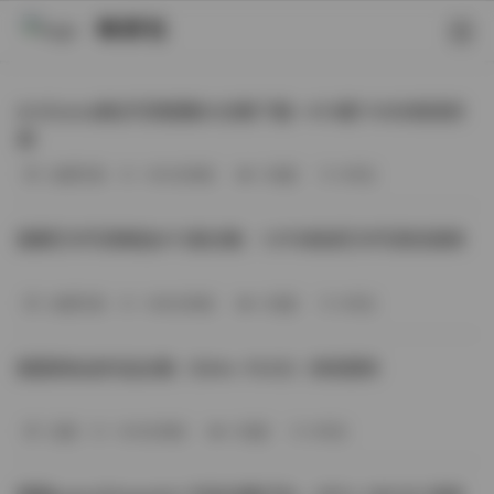
映研社
ArtGravia美女写真图集大合集下载—414套114GB高清资
源
丝模写真
-393分钟前
3 热度
0评论
国模艺术写真精选472套合集：1.9TB高清艺术写真资源库
丝模写真
-368分钟前
4 热度
0评论
困困狗私拍作品合集（564v-74.5G）持续更新
岛遇
-329分钟前
4 热度
0评论