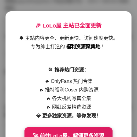
噗噗pupu(Aheyanlz) 作品合集打包 – 357v 149.5G 持续
更新
写真散本
-297分钟前
4 热度
0评论
🎉 LoLo屋 主站已全面更新
YunaTamago资源合集下载—268v-73G持续更新全站首选
🔔 主站内容更全、更新更快、访问速度更快。
专为绅士打造的
福利资源聚集地
！
写真合集
-262分钟前
3 热度
0评论
📂 推荐热门资源：
桥本香菜写真资源合集 999GB高清打包下载 持续更新
🔥 OnlyFans 热门合集
🔥 推特福利Coser 内购资源
秀人网专区
-239分钟前
4 热度
0评论
🔥 各大机构写真全集
🔥 网红反差精选资源
抖音小猫困困（小猫笨笨）微密圈全集 518P 120V 高清图
集
💎 更多独家资源，等你发现！
写真散本
-216分钟前
4 热度
0评论
🚀 前往LoLo屋，解锁更多资源