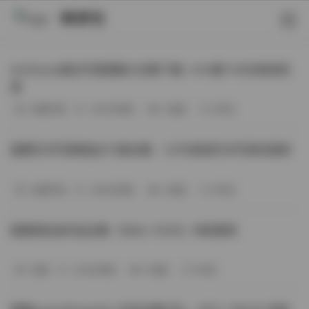
映研社
ArtGravia美女写真图集大合集下载—414套114GB高清资
源
丝模写真
-393分钟前
3 热度
0评论
国模艺术写真精选472套合集：1.9TB高清艺术写真资源库
丝模写真
-368分钟前
4 热度
0评论
困困狗私拍作品合集（564v-74.5G）持续更新
岛遇
-329分钟前
4 热度
0评论