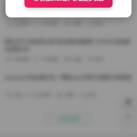
BoBoSocks袜啵啵写真合集资源整理 744套6TB大容量图
包下载分享
会员尊享
-187分钟前
4 热度
0评论
趣岛玉竹小高怕疼抖音写真合集资源整理 379P60V高清图
包视频分享
写真合集
-170分钟前
4 热度
0评论
Aheyanlz作品合集打包：噗噗pupu写真打包整理 持续更新
岛遇
-140分钟前
4 热度
0评论
0%
点击查看更多