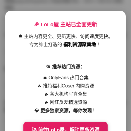
噗噗pupu(Aheyanlz) 作品合集打包 – 357v 149.5G 持续
更新
写真散本
-297分钟前
4 热度
0评论
🎉 LoLo屋 主站已全面更新
YunaTamago资源合集下载—268v-73G持续更新全站首选
🔔 主站内容更全、更新更快、访问速度更快。
专为绅士打造的
福利资源聚集地
！
写真合集
-262分钟前
3 热度
0评论
📂 推荐热门资源：
桥本香菜写真资源合集 999GB高清打包下载 持续更新
🔥 OnlyFans 热门合集
🔥 推特福利Coser 内购资源
秀人网专区
-239分钟前
4 热度
0评论
🔥 各大机构写真全集
🔥 网红反差精选资源
抖音小猫困困（小猫笨笨）微密圈全集 518P 120V 高清图
集
💎 更多独家资源，等你发现！
写真散本
-216分钟前
4 热度
0评论
🚀 前往LoLo屋，解锁更多资源