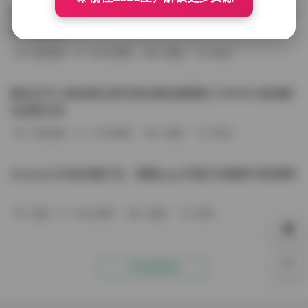
BoBoSocks袜啵啵写真合集资源整理 744套6TB大容量图
包下载分享
会员尊享
-187分钟前
4 热度
0评论
趣岛玉竹小高怕疼抖音写真合集资源整理 379P60V高清图
包视频分享
写真合集
-170分钟前
4 热度
0评论
Aheyanlz作品合集打包：噗噗pupu写真打包整理 持续更新
岛遇
-140分钟前
4 热度
0评论
0%
点击查看更多