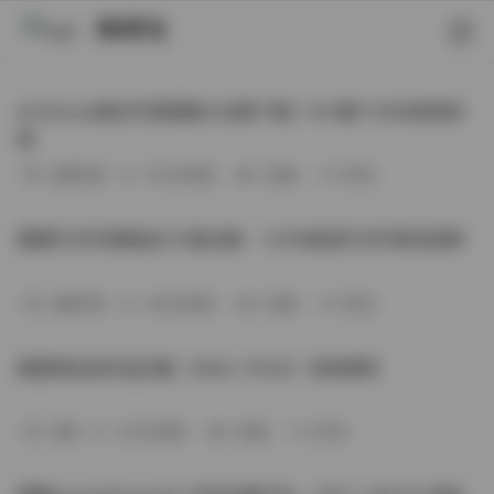
映研社
ArtGravia美女写真图集大合集下载—414套114GB高清资
源
丝模写真
-393分钟前
3 热度
0评论
国模艺术写真精选472套合集：1.9TB高清艺术写真资源库
丝模写真
-368分钟前
4 热度
0评论
困困狗私拍作品合集（564v-74.5G）持续更新
岛遇
-329分钟前
4 热度
0评论