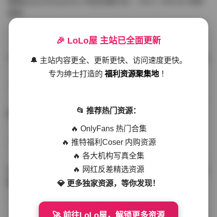
噗噗pupu(Aheyanlz) 作品合集打包 – 357v 149.5G 持续
更新
写真散本
-297分钟前
4 热度
0评论
🎉 LoLo屋 主站已全面更新
YunaTamago资源合集下载—268v-73G持续更新全站首选
🔔 主站内容更全、更新更快、访问速度更快。
专为绅士打造的
福利资源聚集地
！
写真合集
-262分钟前
3 热度
0评论
📂 推荐热门资源：
桥本香菜写真资源合集 999GB高清打包下载 持续更新
🔥 OnlyFans 热门合集
🔥 推特福利Coser 内购资源
秀人网专区
-239分钟前
4 热度
0评论
🔥 各大机构写真全集
🔥 网红反差精选资源
抖音小猫困困（小猫笨笨）微密圈全集 518P 120V 高清图
集
💎 更多独家资源，等你发现！
写真散本
-216分钟前
4 热度
0评论
🚀 前往LoLo屋，解锁更多资源