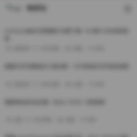
映研社
ArtGravia美女写真图集大合集下载—414套114GB高清资
源
丝模写真
-393分钟前
3 热度
0评论
国模艺术写真精选472套合集：1.9TB高清艺术写真资源库
丝模写真
-368分钟前
4 热度
0评论
困困狗私拍作品合集（564v-74.5G）持续更新
岛遇
-329分钟前
4 热度
0评论