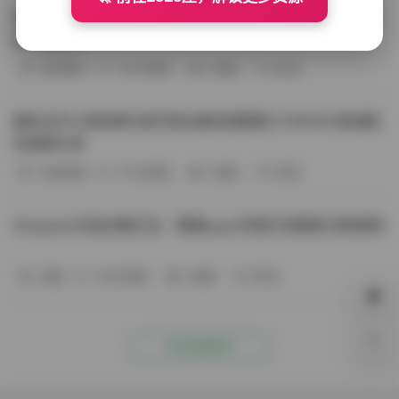
BoBoSocks袜啵啵写真合集资源整理 744套6TB大容量图
包下载分享
会员尊享
-187分钟前
4 热度
0评论
趣岛玉竹小高怕疼抖音写真合集资源整理 379P60V高清图
包视频分享
写真合集
-170分钟前
4 热度
0评论
Aheyanlz作品合集打包：噗噗pupu写真打包整理 持续更新
岛遇
-140分钟前
4 热度
0评论
0%
点击查看更多