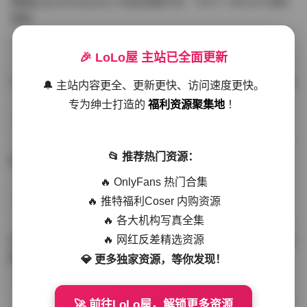
噗噗pupu(Aheyanlz) 作品合集打包 – 357v 149.5G 持续
更新
写真散本
-297分钟前
4 热度
0评论
🎉 LoLo屋 主站已全面更新
YunaTamago资源合集下载—268v-73G持续更新全站首选
🔔 主站内容更全、更新更快、访问速度更快。
专为绅士打造的
福利资源聚集地
！
写真合集
-262分钟前
3 热度
0评论
📂 推荐热门资源：
桥本香菜写真资源合集 999GB高清打包下载 持续更新
🔥 OnlyFans 热门合集
🔥 推特福利Coser 内购资源
秀人网专区
-239分钟前
4 热度
0评论
🔥 各大机构写真全集
🔥 网红反差精选资源
抖音小猫困困（小猫笨笨）微密圈全集 518P 120V 高清图
集
💎 更多独家资源，等你发现！
写真散本
-216分钟前
4 热度
0评论
🚀 前往LoLo屋，解锁更多资源