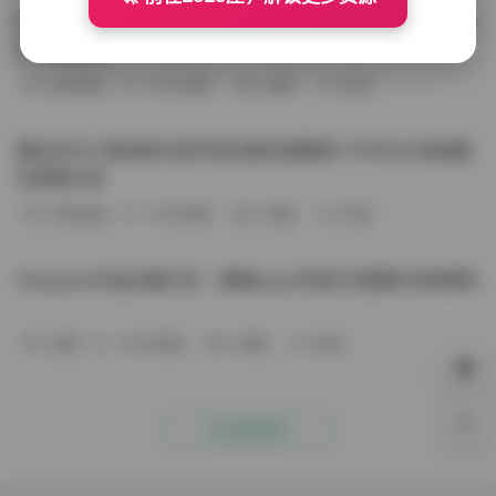
BoBoSocks袜啵啵写真合集资源整理 744套6TB大容量图
包下载分享
会员尊享
-187分钟前
4 热度
0评论
趣岛玉竹小高怕疼抖音写真合集资源整理 379P60V高清图
包视频分享
写真合集
-170分钟前
4 热度
0评论
Aheyanlz作品合集打包：噗噗pupu写真打包整理 持续更新
岛遇
-140分钟前
4 热度
0评论
0%
点击查看更多