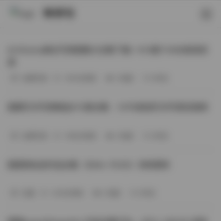
映研社
ArtGravia美女写真图集大合集下载—414套114GB高清资
源
丝模写真
-393分钟前
3 热度
0评论
国模艺术写真精选472套合集：1.9TB高清艺术写真资源库
丝模写真
-368分钟前
4 热度
0评论
困困狗私拍作品合集（564v-74.5G）持续更新
岛遇
-329分钟前
4 热度
0评论