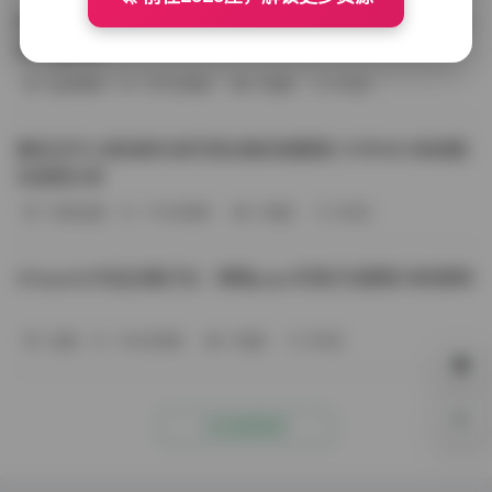
BoBoSocks袜啵啵写真合集资源整理 744套6TB大容量图
包下载分享
会员尊享
-187分钟前
4 热度
0评论
趣岛玉竹小高怕疼抖音写真合集资源整理 379P60V高清图
包视频分享
写真合集
-170分钟前
4 热度
0评论
Aheyanlz作品合集打包：噗噗pupu写真打包整理 持续更新
岛遇
-140分钟前
4 热度
0评论
0%
点击查看更多