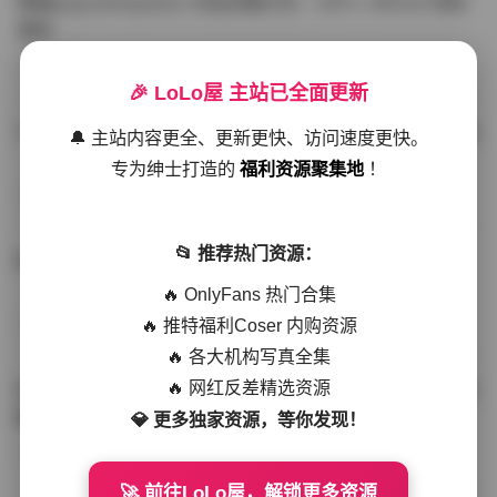
噗噗pupu(Aheyanlz) 作品合集打包 – 357v 149.5G 持续
更新
写真散本
-297分钟前
4 热度
0评论
🎉 LoLo屋 主站已全面更新
YunaTamago资源合集下载—268v-73G持续更新全站首选
🔔 主站内容更全、更新更快、访问速度更快。
专为绅士打造的
福利资源聚集地
！
写真合集
-262分钟前
3 热度
0评论
📂 推荐热门资源：
桥本香菜写真资源合集 999GB高清打包下载 持续更新
🔥 OnlyFans 热门合集
🔥 推特福利Coser 内购资源
秀人网专区
-239分钟前
4 热度
0评论
🔥 各大机构写真全集
🔥 网红反差精选资源
抖音小猫困困（小猫笨笨）微密圈全集 518P 120V 高清图
集
💎 更多独家资源，等你发现！
写真散本
-216分钟前
4 热度
0评论
🚀 前往LoLo屋，解锁更多资源