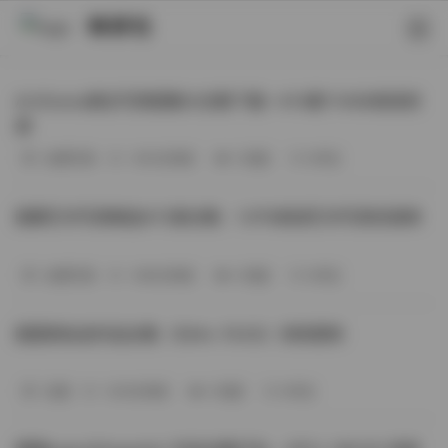
映研社
ArtGravia美女写真图集大合集下载—414套114GB高清资
源
丝模写真
-393分钟前
3 热度
0评论
国模艺术写真精选472套合集：1.9TB高清艺术写真资源库
丝模写真
-368分钟前
4 热度
0评论
困困狗私拍作品合集（564v-74.5G）持续更新
岛遇
-329分钟前
4 热度
0评论