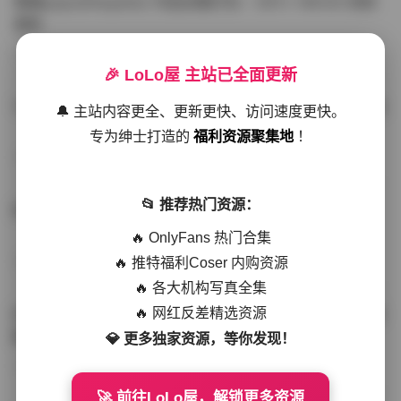
噗噗pupu(Aheyanlz) 作品合集打包 – 357v 149.5G 持续
更新
写真散本
-297分钟前
4 热度
0评论
🎉 LoLo屋 主站已全面更新
YunaTamago资源合集下载—268v-73G持续更新全站首选
🔔 主站内容更全、更新更快、访问速度更快。
专为绅士打造的
福利资源聚集地
！
写真合集
-262分钟前
3 热度
0评论
📂 推荐热门资源：
桥本香菜写真资源合集 999GB高清打包下载 持续更新
🔥 OnlyFans 热门合集
🔥 推特福利Coser 内购资源
秀人网专区
-239分钟前
4 热度
0评论
🔥 各大机构写真全集
🔥 网红反差精选资源
抖音小猫困困（小猫笨笨）微密圈全集 518P 120V 高清图
集
💎 更多独家资源，等你发现！
写真散本
-216分钟前
4 热度
0评论
🚀 前往LoLo屋，解锁更多资源