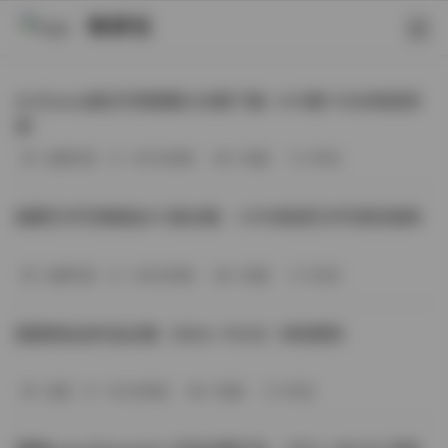
映研社
ArtGravia美女写真图集大合集下载—414套114GB高清资
源
丝模写真
-393分钟前
3 热度
0评论
国模艺术写真精选472套合集：1.9TB高清艺术写真资源库
丝模写真
-368分钟前
4 热度
0评论
困困狗私拍作品合集（564v-74.5G）持续更新
岛遇
-329分钟前
4 热度
0评论