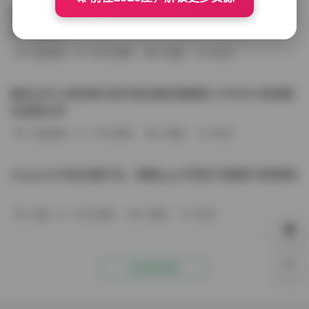
BoBoSocks袜啵啵写真合集资源整理 744套6TB大容量图
包下载分享
会员尊享
-187分钟前
4 热度
0评论
趣岛玉竹小高怕疼抖音写真合集资源整理 379P60V高清图
包视频分享
写真合集
-170分钟前
4 热度
0评论
Aheyanlz作品合集打包：噗噗pupu写真打包整理 持续更新
岛遇
-140分钟前
4 热度
0评论
0%
点击查看更多