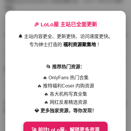
噗噗pupu(Aheyanlz) 作品合集打包 – 357v 149.5G 持续
更新
写真散本
-297分钟前
4 热度
0评论
🎉 LoLo屋 主站已全面更新
YunaTamago资源合集下载—268v-73G持续更新全站首选
🔔 主站内容更全、更新更快、访问速度更快。
专为绅士打造的
福利资源聚集地
！
写真合集
-262分钟前
3 热度
0评论
📂 推荐热门资源：
桥本香菜写真资源合集 999GB高清打包下载 持续更新
🔥 OnlyFans 热门合集
🔥 推特福利Coser 内购资源
秀人网专区
-239分钟前
4 热度
0评论
🔥 各大机构写真全集
🔥 网红反差精选资源
抖音小猫困困（小猫笨笨）微密圈全集 518P 120V 高清图
集
💎 更多独家资源，等你发现！
写真散本
-216分钟前
4 热度
0评论
🚀 前往LoLo屋，解锁更多资源