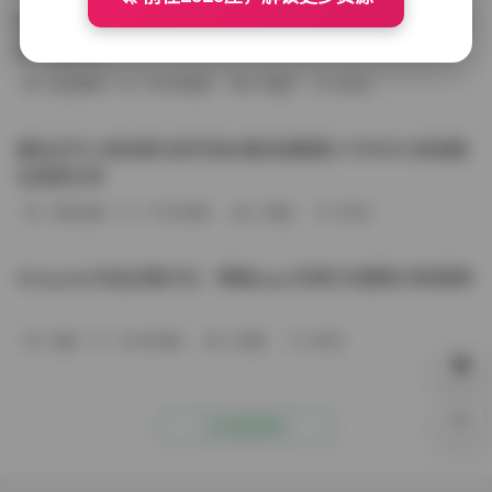
BoBoSocks袜啵啵写真合集资源整理 744套6TB大容量图
包下载分享
会员尊享
-187分钟前
4 热度
0评论
趣岛玉竹小高怕疼抖音写真合集资源整理 379P60V高清图
包视频分享
写真合集
-170分钟前
4 热度
0评论
Aheyanlz作品合集打包：噗噗pupu写真打包整理 持续更新
岛遇
-140分钟前
4 热度
0评论
0%
点击查看更多