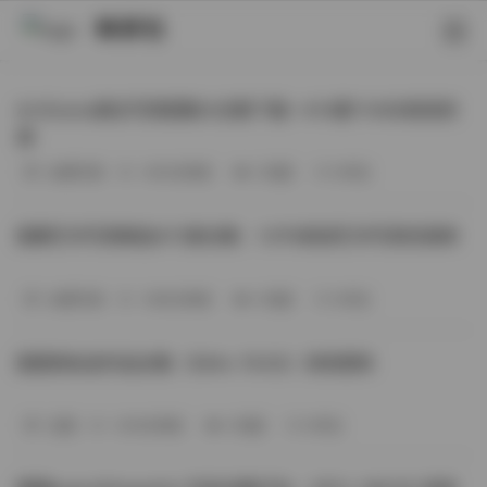
映研社
ArtGravia美女写真图集大合集下载—414套114GB高清资
源
丝模写真
-393分钟前
3 热度
0评论
国模艺术写真精选472套合集：1.9TB高清艺术写真资源库
丝模写真
-368分钟前
4 热度
0评论
困困狗私拍作品合集（564v-74.5G）持续更新
岛遇
-329分钟前
4 热度
0评论