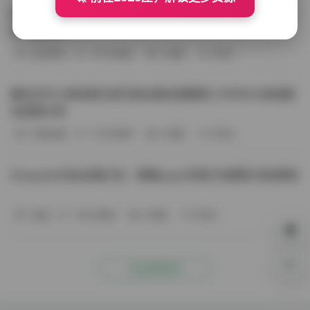
BoBoSocks袜啵啵写真合集资源整理 744套6TB大容量图
包下载分享
会员尊享
-187分钟前
4 热度
0评论
趣岛玉竹小高怕疼抖音写真合集资源整理 379P60V高清图
包视频分享
写真合集
-170分钟前
4 热度
0评论
Aheyanlz作品合集打包：噗噗pupu写真打包整理 持续更新
岛遇
-140分钟前
4 热度
0评论
0%
点击查看更多