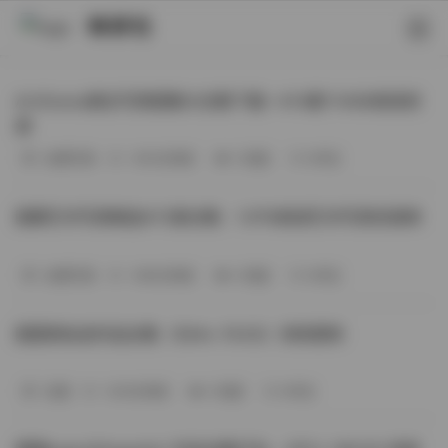
映研社
ArtGravia美女写真图集大合集下载—414套114GB高清资
源
丝模写真
-393分钟前
3 热度
0评论
国模艺术写真精选472套合集：1.9TB高清艺术写真资源库
丝模写真
-368分钟前
4 热度
0评论
困困狗私拍作品合集（564v-74.5G）持续更新
岛遇
-329分钟前
4 热度
0评论