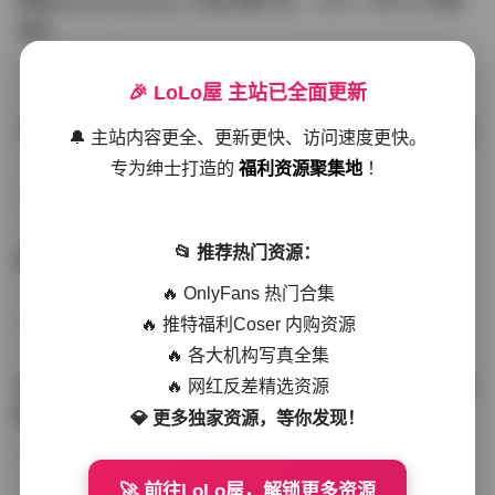
噗噗pupu(Aheyanlz) 作品合集打包 – 357v 149.5G 持续
更新
写真散本
-297分钟前
4 热度
0评论
🎉 LoLo屋 主站已全面更新
YunaTamago资源合集下载—268v-73G持续更新全站首选
🔔 主站内容更全、更新更快、访问速度更快。
专为绅士打造的
福利资源聚集地
！
写真合集
-262分钟前
3 热度
0评论
📂 推荐热门资源：
桥本香菜写真资源合集 999GB高清打包下载 持续更新
🔥 OnlyFans 热门合集
🔥 推特福利Coser 内购资源
秀人网专区
-239分钟前
4 热度
0评论
🔥 各大机构写真全集
🔥 网红反差精选资源
抖音小猫困困（小猫笨笨）微密圈全集 518P 120V 高清图
集
💎 更多独家资源，等你发现！
写真散本
-216分钟前
4 热度
0评论
🚀 前往LoLo屋，解锁更多资源