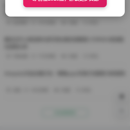
BoBoSocks袜啵啵写真合集资源整理 744套6TB大容量图
包下载分享
会员尊享
-187分钟前
4 热度
0评论
趣岛玉竹小高怕疼抖音写真合集资源整理 379P60V高清图
包视频分享
写真合集
-170分钟前
4 热度
0评论
Aheyanlz作品合集打包：噗噗pupu写真打包整理 持续更新
岛遇
-140分钟前
4 热度
0评论
0%
点击查看更多