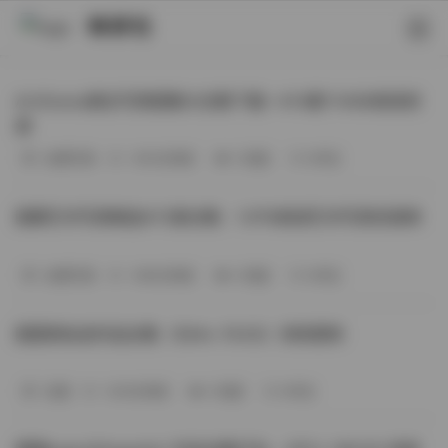
映研社
ArtGravia美女写真图集大合集下载—414套114GB高清资
源
丝模写真
-393分钟前
3 热度
0评论
国模艺术写真精选472套合集：1.9TB高清艺术写真资源库
丝模写真
-368分钟前
4 热度
0评论
困困狗私拍作品合集（564v-74.5G）持续更新
岛遇
-329分钟前
4 热度
0评论