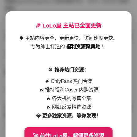
噗噗pupu(Aheyanlz) 作品合集打包 – 357v 149.5G 持续
更新
写真散本
-297分钟前
4 热度
0评论
🎉 LoLo屋 主站已全面更新
YunaTamago资源合集下载—268v-73G持续更新全站首选
🔔 主站内容更全、更新更快、访问速度更快。
专为绅士打造的
福利资源聚集地
！
写真合集
-262分钟前
3 热度
0评论
📂 推荐热门资源：
桥本香菜写真资源合集 999GB高清打包下载 持续更新
🔥 OnlyFans 热门合集
🔥 推特福利Coser 内购资源
秀人网专区
-239分钟前
4 热度
0评论
🔥 各大机构写真全集
🔥 网红反差精选资源
抖音小猫困困（小猫笨笨）微密圈全集 518P 120V 高清图
集
💎 更多独家资源，等你发现！
写真散本
-216分钟前
4 热度
0评论
🚀 前往LoLo屋，解锁更多资源