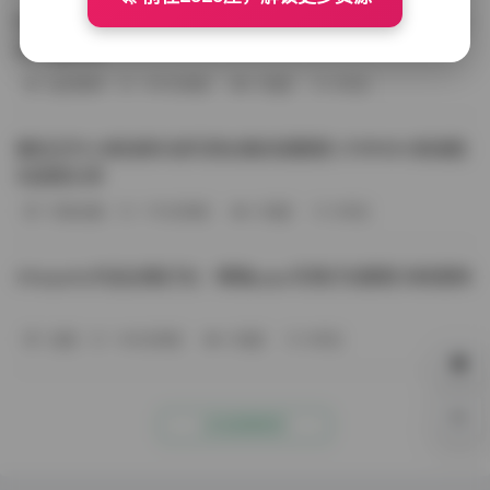
BoBoSocks袜啵啵写真合集资源整理 744套6TB大容量图
包下载分享
会员尊享
-187分钟前
4 热度
0评论
趣岛玉竹小高怕疼抖音写真合集资源整理 379P60V高清图
包视频分享
写真合集
-170分钟前
4 热度
0评论
Aheyanlz作品合集打包：噗噗pupu写真打包整理 持续更新
岛遇
-140分钟前
4 热度
0评论
0%
点击查看更多