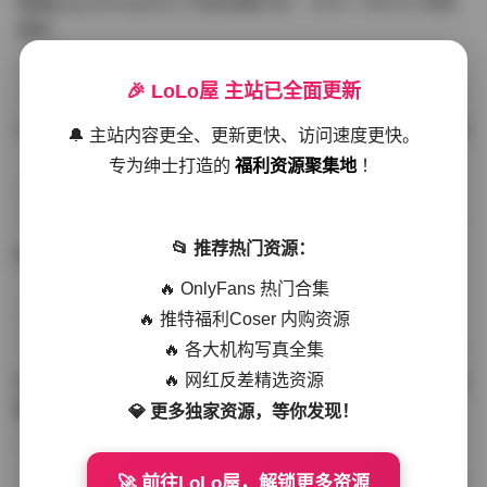
噗噗pupu(Aheyanlz) 作品合集打包 – 357v 149.5G 持续
更新
写真散本
-297分钟前
4 热度
0评论
🎉 LoLo屋 主站已全面更新
YunaTamago资源合集下载—268v-73G持续更新全站首选
🔔 主站内容更全、更新更快、访问速度更快。
专为绅士打造的
福利资源聚集地
！
写真合集
-262分钟前
3 热度
0评论
📂 推荐热门资源：
桥本香菜写真资源合集 999GB高清打包下载 持续更新
🔥 OnlyFans 热门合集
🔥 推特福利Coser 内购资源
秀人网专区
-239分钟前
4 热度
0评论
🔥 各大机构写真全集
🔥 网红反差精选资源
抖音小猫困困（小猫笨笨）微密圈全集 518P 120V 高清图
集
💎 更多独家资源，等你发现！
写真散本
-216分钟前
4 热度
0评论
🚀 前往LoLo屋，解锁更多资源