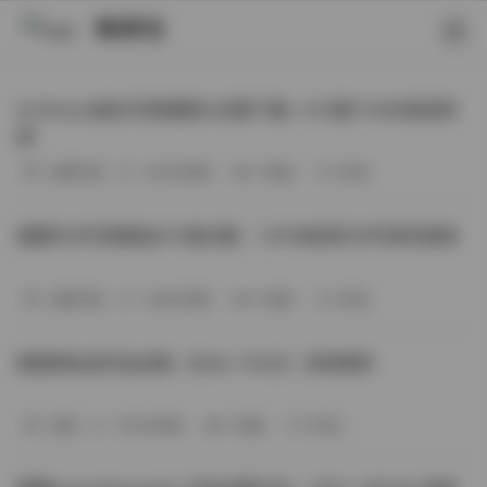
映研社
ArtGravia美女写真图集大合集下载—414套114GB高清资
源
丝模写真
-393分钟前
3 热度
0评论
国模艺术写真精选472套合集：1.9TB高清艺术写真资源库
丝模写真
-368分钟前
4 热度
0评论
困困狗私拍作品合集（564v-74.5G）持续更新
岛遇
-329分钟前
4 热度
0评论