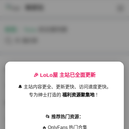
映研社
标签：
Yura
的文章列表
共3篇文章
Yura @yura0v0yura 21套写真资源包 [19GB][持续收录]
🎉 LoLo屋 主站已全面更新
写真合集
2026-01-19
157 热度
0评论
🔔 主站内容更全、更新更快、访问速度更快。
专为绅士打造的
福利资源聚集地
！
Yura写真合集：21套高清资源19.08GB持续更新
📂 推荐热门资源：
秘语空间
2025-12-15
264 热度
0评论
🔥 OnlyFans 热门合集