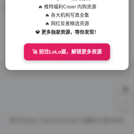
🔥 推特福利Coser 内购资源
Yura写真大合集：21套高清作品19GB持续更新
🔥 各大机构写真全集
🔥 网红反差精选资源
会员尊享
2025-11-21
315 热度
0评论
💎 更多独家资源，等你发现！
没有更多了
🚀 前往LoLo屋，解锁更多资源
0%
基于
Wordpress.
Theme By
Document.
ICP备案号
ICP备10086号