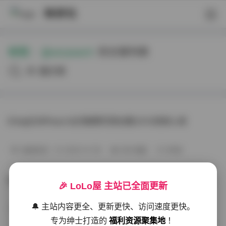
映研社
标签：
@ssrpeach
的文章列表
共6篇文章
Ellie@SSRPeach台湾美臀写真合集331G持续入库
秘语空间
2026-01-09
268 热度
0评论
Ellie@SSRPeach台湾美臀写真资源合集 331.5G持续更新
🎉 LoLo屋 主站已全面更新
🔔 主站内容更全、更新更快、访问速度更快。
写真散本
2025-12-19
288 热度
0评论
专为绅士打造的
福利资源聚集地
！