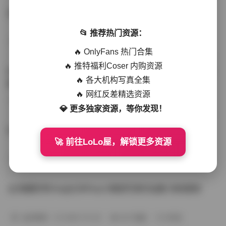
台湾博主Ellie@SSRPeach写真合集330GB持续更新
📂 推荐热门资源：
丝模写真
2025-12-17
291 热度
0评论
🔥 OnlyFans 热门合集
🔥 推特福利Coser 内购资源
Ellie@SSRPeach台湾臀部写真资源合集 [330GB] 持续更
🔥 各大机构写真全集
新
🔥 网红反差精选资源
秘语空间
2025-11-02
328 热度
0评论
💎 更多独家资源，等你发现！
Ellie@SSRPeach 台湾写真合集 [330GB] 持续更新
🚀 前往LoLo屋，解锁更多资源
丝模写真
2025-11-01
408 热度
0评论
台湾摄影师Ellie@SSRPeach臀部写真作品集 持续更新
会员尊享
2025-10-20
347 热度
0评论