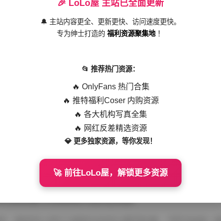
🎉 LoLo屋 主站已全面更新
🔔 主站内容更全、更新更快、访问速度更快。
高清cosplay写真合集 8GB资源
专为绅士打造的
福利资源聚集地
！
师，我有幸接触过许多cosplay作品，但双木扶苏的这套14期写真合集
的高清资源不仅体量庞大，更在质量和创意上都达到了相当高的水准。 从
📂 推荐热门资源：
lay作品融合了日系动漫的精致与欧美大片的气势，每一期都有明确的主题
me
2026-03-12
146 热度
0评论
，她都能准确把握人物精髓，并通过服装、妆容和肢体语言完美呈现。特
🔥 OnlyFans 热门合集
🔥 推特福利Coser 内购资源
高清cosplay写真合集 7GB资源下载
🔥 各大机构写真全集
🔥 网红反差精选资源
osplay摄影领域的摄影师，我有幸接触到了双木扶苏的13期全套高清cos
💎 更多独家资源，等你发现！
B，包含了从早期到近期的多个精心策划的主题拍摄，每一期都展现了双
 资源入口: 双木扶苏全套写真合集13期 高清cosplay下载7GB 从技
weme
2026-03-01
157 热度
0评论
人印象深刻。所有照片均采用高清格式拍摄，分辨率足以满足专业打印需
🚀 前往LoLo屋，解锁更多资源
写真合集 6GB高清cosplay资源
师，我有幸深入研究了这套双木扶苏的12期写真合集，不得不说这是一套