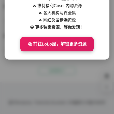
🔥 推特福利Coser 内购资源
鱼神微密圈写真合集105套 10GB资源
🔥 各大机构写真全集
🔥 网红反差精选资源
微密圈
2026-01-21
161 热度
0评论
💎 更多独家资源，等你发现！
鱼神美女微密圈系列写真合集105套10GB
🚀 前往LoLo屋，解锁更多资源
微密圈
2025-11-30
280 热度
0评论
没有更多了
0%
基于
Wordpress.
Theme By
Document.
ICP备案号
ICP备10086号