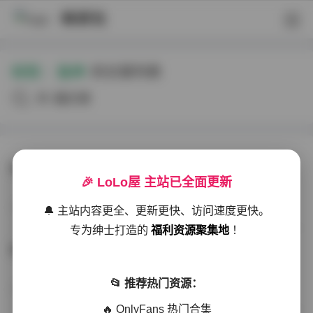
映研社
标签：
鱼神
的文章列表
共4篇文章
鱼神网名微密圈写真全套106套10G资源打包下载
🎉 LoLo屋 主站已全面更新
秀人网专区
11天前
14 热度
0评论
🔔 主站内容更全、更新更快、访问速度更快。
专为绅士打造的
福利资源聚集地
！
鱼神(魚神)微密圈写真合集 106套 10GB
📂 推荐热门资源：
秘语空间
2026-05-16
107 热度
0评论
🔥 OnlyFans 热门合集